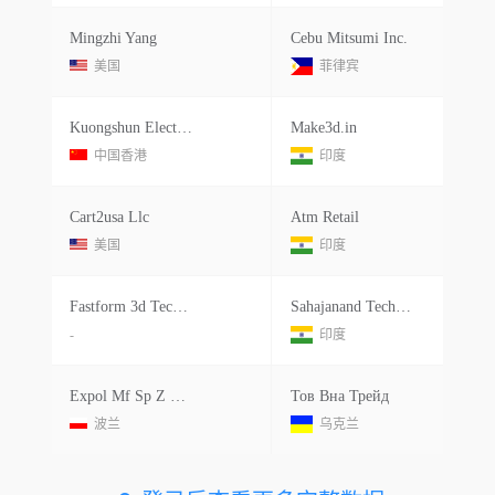
Mingzhi Yang
Cebu Mitsumi Inc.
美国
菲律宾
Kuongshun Electronics
Make3d.in
中国香港
印度
Cart2usa Llc
Atm Retail
美国
印度
Fastform 3d Technology Co Limited
Sahajanand Technologies Pvt Ltd.
-
印度
Expol Mf Sp Z O O
Тов Вна Трейд
波兰
乌克兰