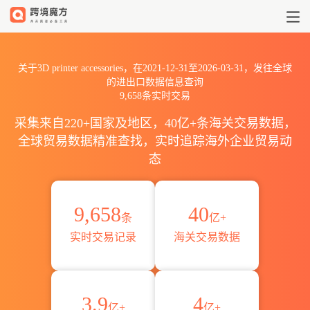
2021到20263D printer acc
关于3D printer accessories，在2021-12-31至2026-03-31，发往全球
的进出口数据信息查询
9,658条实时交易
采集来自220+国家及地区，40亿+条海关交易数据，
全球贸易数据精准查找，实时追踪海外企业贸易动
态
9,658
40
条
亿+
实时交易记录
海关交易数据
3.9
4
亿+
亿+