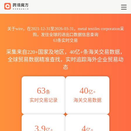
2021到2026wire出口到metal tex
关于wire，在2021-12-31至2026-03-31，metal textiles corporation采
购，发往全球的进出口数据信息查询
63条实时交易
采集来自220+国家及地区，40亿+条海关交易数据，
全球贸易数据精准查找，实时追踪海外企业贸易动
态
63
40
条
亿+
实时交易记录
海关交易数据
3.9
4
亿+
亿+