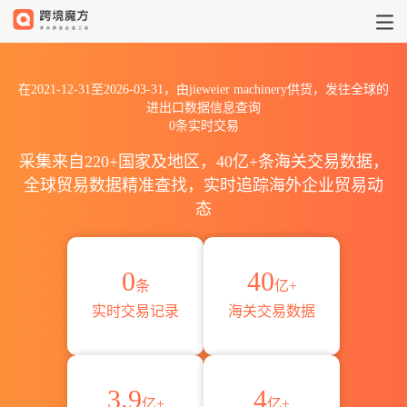
2021到2026jieweier machine
在2021-12-31至2026-03-31，由jieweier machinery供货，发往全球的
进出口数据信息查询
0条实时交易
采集来自220+国家及地区，40亿+条海关交易数据，
全球贸易数据精准查找，实时追踪海外企业贸易动
态
0
40
条
亿+
实时交易记录
海关交易数据
3.9
4
亿+
亿+