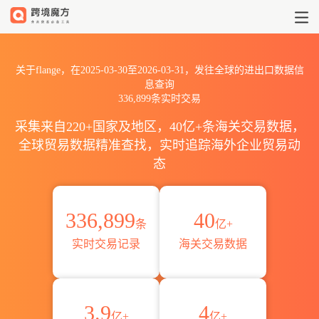
2025到2026flange出口到全球
关于flange，在2025-03-30至2026-03-31，发往全球的进出口数据信
息查询
336,899条实时交易
采集来自220+国家及地区，40亿+条海关交易数据，
全球贸易数据精准查找，实时追踪海外企业贸易动
态
336,899
40
条
亿+
实时交易记录
海关交易数据
3.9
4
亿+
亿+