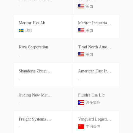
-
美国
Meritor Hvs Ab
Meritor Industrial Products, Llc
瑞典
美国
Kiya Corporation
T.rad North America, Inc.
-
美国
Shandong Zhuguan New Materials
American Cast Iron Pipe
-
-
Jiuding New Material
Fluidra Usa Llc
-
波多黎各
Freight Systems India Pvt Ltd
Vanguard Logistics Services
-
中国香港