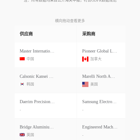
注：所有数据均来自公开海关申报，符合GDPR数据规范
横向拖动查看更多
供应商
采购商
Master International Logistics
Pioneer Global Logistics,inc.
中国
加拿大
Calsonic Kansei Korea Corp.
Marelli North America Inc
韩国
美国
Daerim Precision Vina
Samsung Electronics Home Appliance
-
-
Bridge Aluminium Limited
Engineered Machined Products
英国
-