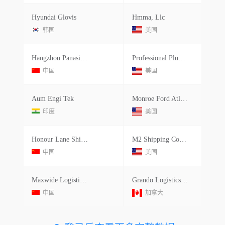
Hyundai Glovis
Hmma, Llc
韩国
美国
Hangzhou Panasia Sanitary Ware
Professional Plumbing Group
中国
美国
Aum Engi Tek
Monroe Ford Atlantic Llc
印度
美国
Honour Lane Shipping Limited
M2 Shipping Company, Inc.
中国
美国
Maxwide Logistics Inc.
Grando Logistics Canada Inc
中国
加拿大