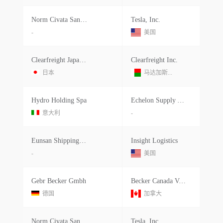
Norm Civata Sanayi Ve Ticaret A.s.
Tesla, Inc.
-
美国
Clearfreight Japan Corporation
Clearfreight Inc.
日本
马达加斯...
Hydro Holding Spa
Echelon Supply And Services Inc
意大利
-
Eunsan Shipping & Aircargo
Insight Logistics
-
美国
Gebr Becker Gmbh
Becker Canada Vacuum Technology
德国
加拿大
Norm Civata Sanayi Ve Ticaret A.s.
Tesla, Inc.