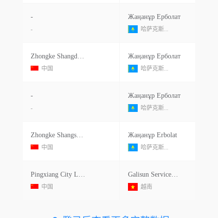
-
Жаңанұр Ерболат
-
哈萨克斯...
Zhongke Shangdheng New Energy Automobile Co Ltd
Жаңанұр Ерболат
中国
哈萨克斯...
-
Жаңанұр Ерболат
-
哈萨克斯...
Zhongke Shangsheng New Energy Automobile Co Ltd
Жаңанұр Erbolat
中国
哈萨克斯...
Pingxiang City Longwei Import&export Co Ltd
Galisun Service&trading Company Ltd
中国
越南