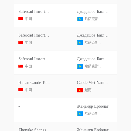
Saferoad Imrort&export Co Ltd
Джадашов Баглан Сапарбекович
中国
哈萨克斯...
Saferoad Imrort&export Co Ltd
Джадашов Баглан Сапарбекович
中国
哈萨克斯...
Saferoad Imrort&export Co Ltd
Джадашов Баглан Сапарбекович
中国
哈萨克斯...
Hunan Gaode Technology Co Ltd
Gaode Viet Nam Company Ltd
中国
越南
-
Жаңанұр Ерболат
-
哈萨克斯...
Zhongke Shangsheng New Energy Automobile Co Ltd
Жаңанұр Ерболат