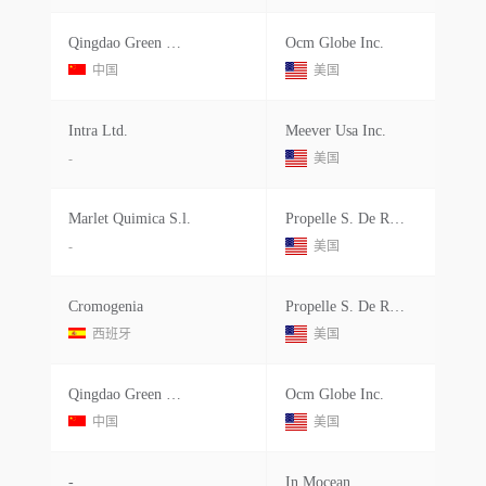
Qingdao Green Market Trading
Ocm Globe Inc.
中国
美国
Intra Ltd.
Meever Usa Inc.
-
美国
Marlet Quimica S.l.
Propelle S. De R.l. De C.v.
-
美国
Cromogenia
Propelle S. De R.l. De C.v.
西班牙
美国
Qingdao Green Market Trading
Ocm Globe Inc.
中国
美国
-
In Mocean