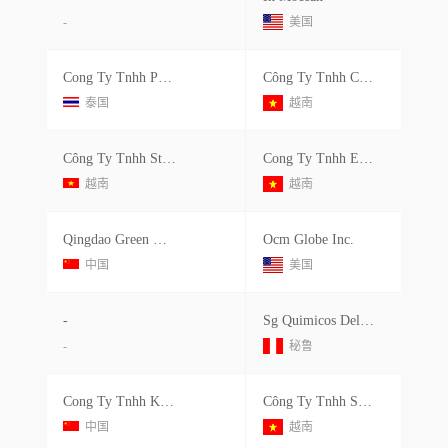
-
美国
Cong Ty Tnhh Phat Trien Nang Luong Moi Nam Bo
Công Ty Tnhh Chuang Yuan Việt Nam
泰国
越南
Công Ty Tnhh Sth Vina
Cong Ty Tnhh Esd Work Vina
越南
越南
Qingdao Green Market Trading
Ocm Globe Inc.
中国
美国
-
Sg Quimicos Del Peru S.a.c.
-
秘鲁
Cong Ty Tnhh Ks One Chemical
Công Ty Tnhh Snj Tech Vina
中国
越南