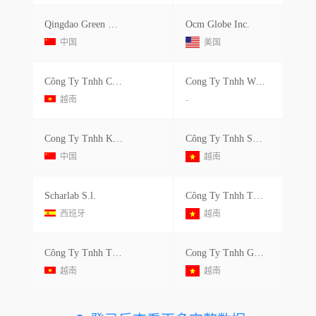
Qingdao Green Market Trading
Ocm Globe Inc.
中国
美国
Công Ty Tnhh Công Nghệ Noberfer Việt Nam
Cong Ty Tnhh Wistron Infocomm Viet Nam
越南
-
Cong Ty Tnhh Ks One Chemical
Công Ty Tnhh Snj Tech Vina
中国
越南
Scharlab S.l.
Công Ty Tnhh Thương Mại Hóa Chất Thiết Bị Đoàn Lê
西班牙
越南
Công Ty Tnhh Thương Mại Dịch Vụ Xuất Nhập Khẩu Cv Việt Nam
Cong Ty Tnhh Guangbo Viet Nam
越南
越南