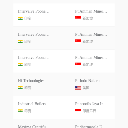
Intervalve Poonawalla Ltd.
Pt Amman Mineral Nusa Tenggara
印度
新加坡
Intervalve Poonawalla Ltd.
Pt Amman Mineral Nusa Tenggara
印度
新加坡
Intervalve Poonawalla Ltd.
Pt Amman Mineral Nusa Tenggara
印度
新加坡
Hi Technologies Butterfly Valves India Pvt.ltd.
Pt Indo Baharat Rayon
印度
美国
Industrial Boilers Ltd.
Pt.ecooils Jaya Indonesia
印度
印度尼西...
Maxima Centrifuge Controls
Pt.dharmapala Usha Sukses