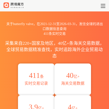
2021到2026butterfly val
关于butterfly valve，在2021-12-31至2026-03-31，发往全球的进出
口数据信息查询
411条实时交易
采集来自220+国家及地区，40亿+条海关交易数据，
全球贸易数据精准查找，实时追踪海外企业贸易动
态
411
40
条
亿+
实时交易记录
海关交易数据
3.9
4
亿+
亿+