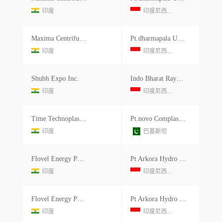
印度
印度尼西...
Maxima Centrifuge Controls
Pt.dharmapala Usha Sukses
印度
印度尼西...
Shubh Expo Inc.
Indo Bharat Rayonmenara Batavia 16t
印度
印度尼西...
Time Technoplast Ltd.
Pt.novo Complast Indonesia Jl.
印度
巴基斯坦
Flovel Energy Pvt Ltd.
Pt Arkora Hydro Malili
印度
印度尼西...
Flovel Energy Pvt Ltd.
Pt Arkora Hydro Malili
印度
印度尼西...