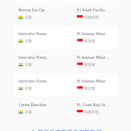
Bevcon Iiot Opc Pvt Ltd.
P.t South Pacifioc Viscose
印度
印度尼西...
Intervalve Poonawalla Ltd.
Pt Amman Mineral Nusa Tenggara
印度
新加坡
Intervalve Poonawalla Ltd.
Pt Amman Mineral Nusa Tenggara
印度
新加坡
Intervalve Poonawalla Ltd.
Pt Amman Mineral Nusa Tenggara
印度
新加坡
J.prem Ramchandani&co
Pt. Coats Rejo Indonesiadesa Pleret, Pohjemtrel. Pasuruan 6 7171, Jawa Timur Indonesia Indonesiaindonesia
印度
印度尼西...