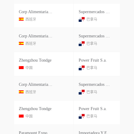
Corp Alimentaria Vima S.l.
Supermercados Xtra S.a.
西班牙
巴拿马
Corp Alimentaria Vima S.l.
Supermercados Xtra S.a.
西班牙
巴拿马
Zhengzhou Tondge
Power Fruit S.a.
中国
巴拿马
Corp Alimentaria Vima S.l.
Supermercados Xtra S.a.
西班牙
巴拿马
Zhengzhou Tondge
Power Fruit S.a.
中国
巴拿马
Paramount Export Co
Importadora Y Exp Hermanos Gago S.a.