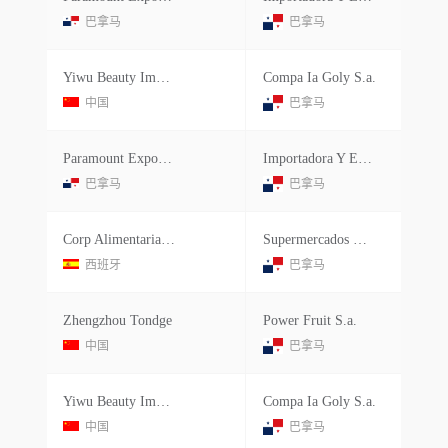
巴拿马
巴拿马
Yiwu Beauty Imports&exp Co.ltd.
Compa Ia Goly S.a.
中国
巴拿马
Paramount Export Co
Importadora Y Exp Hermanos Gago S.a.
巴拿马
巴拿马
Corp Alimentaria Vima S.l.
Supermercados Xtra S.a.
西班牙
巴拿马
Zhengzhou Tondge
Power Fruit S.a.
中国
巴拿马
Yiwu Beauty Imports&exp Co.ltd.
Compa Ia Goly S.a.
中国
巴拿马