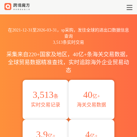
2021到2026sp出口到sp全球海
在2021-12-31至2026-03-31，sp采购，发往全球的进出口数据信息
查询
3,513条实时交易
采集来自220+国家及地区，40亿+条海关交易数据，
全球贸易数据精准查找，实时追踪海外企业贸易动
态
3,513
40
条
亿+
实时交易记录
海关交易数据
3.9
4
亿+
亿+