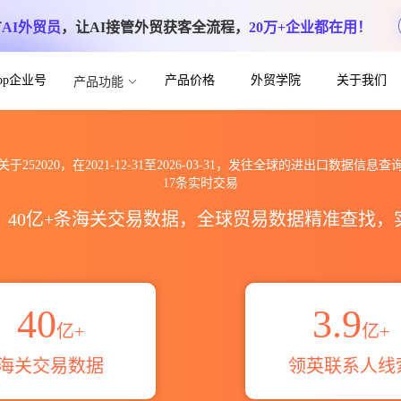
方
AI外贸员
，让AI接管外贸获客全流程，
20万+企业都在用！
App企业号
产品价格
外贸学院
关于我们
产品功能
海关进出口数据信息查询_跨境魔方
关于252020，在2021-12-31至2026-03-31，发往全球的进出口数据信息查
17条实时交易
区，40亿+条海关交易数据，全球贸易数据精准查找
40
3.9
亿+
亿+
海关交易数据
领英联系人线