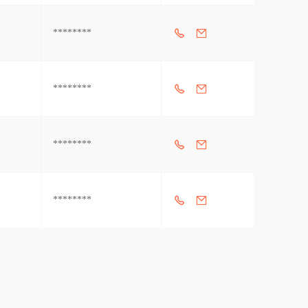
********
********
********
********