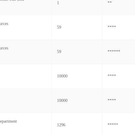
1
**
urces
59
****
urces
59
******
10000
****
10000
****
epartment
1296
*****