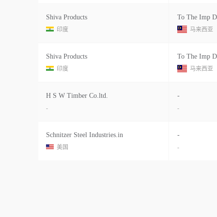
Shiva Products
To The Imp D
印度
马来西亚
Shiva Products
To The Imp D
印度
马来西亚
H S W Timber Co.ltd.
-
-
-
Schnitzer Steel Industries.in
-
美国
-