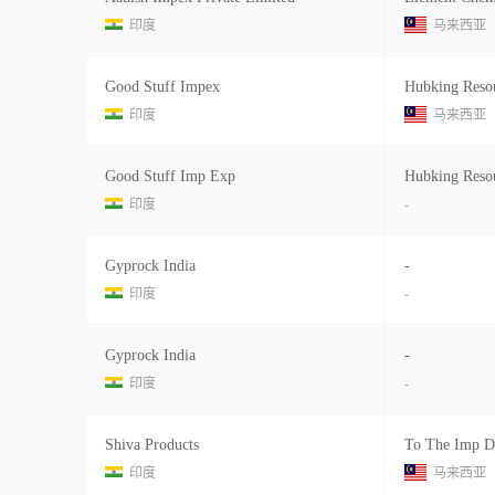
印度
马来西亚
Good Stuff Impex
Hubking Reso
印度
马来西亚
Good Stuff Imp Exp
Hubking Reso
印度
-
Gyprock India
-
印度
-
Gyprock India
-
印度
-
Shiva Products
To The Imp D
印度
马来西亚