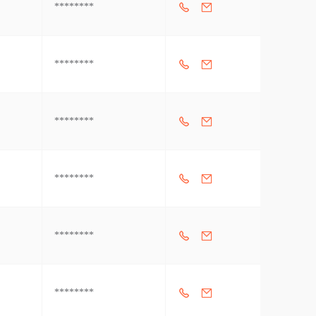
********
********
********
********
********
********