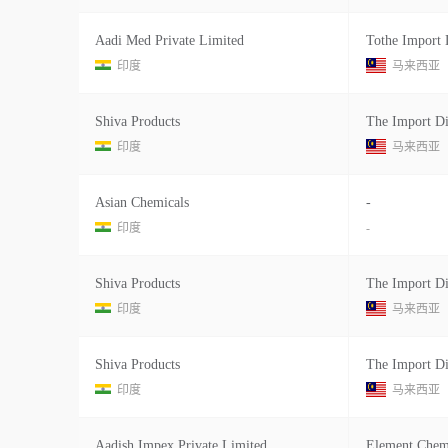
Aadi Med Private Limited
印度
马来西亚
Shiva Products
The Import Di
印度
马来西亚
Asian Chemicals
-
印度
-
Shiva Products
The Import Di
印度
马来西亚
Shiva Products
The Import Di
印度
马来西亚
Aadish Impex Private Limited
Element Chem