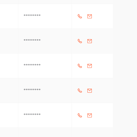
********
********
********
********
********