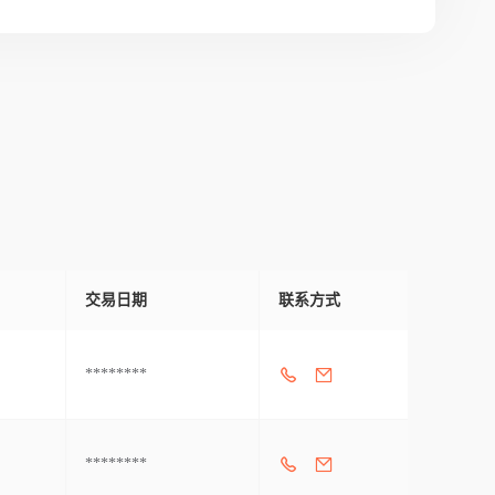
交易日期
联系方式
********
********