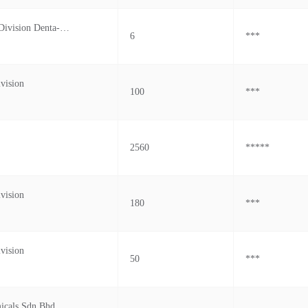
Tothe Import Division Denta-medic Technology No.38a, Jal An Renang 13/26, Tadisma, Seksyen 1 Malaysia 3, 40100 Shah Alam, Selangor,
6
***
vision
100
***
2560
*****
vision
180
***
vision
50
***
icals Sdn Bhd