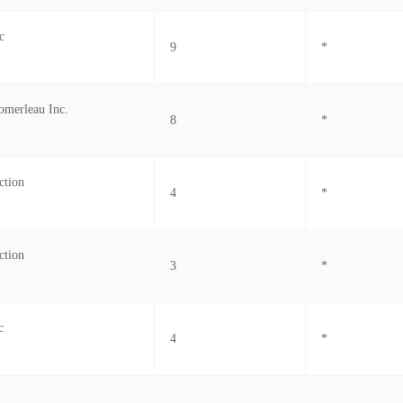
c
9
*
merleau Inc.
8
*
ction
4
*
ction
3
*
c
4
*