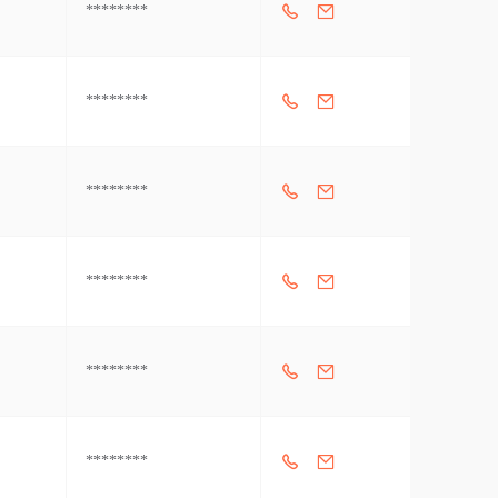
********
********
********
********
********
********