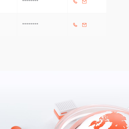
********
********