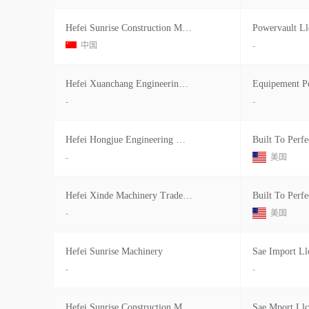
Hefei Sunrise Construction Machiner
Powervault Ll
中国
-
Hefei Xuanchang Engineering Machine
Equipement Po
-
-
Hefei Hongjue Engineering Machinery
Built To Perfe
-
美国
Hefei Xinde Machinery Trade Co
Built To Perfe
-
美国
Hefei Sunrise Machinery
Sae Import Ll
-
-
Hefei Sunrise Construction Machiner
Sae Mport Llc