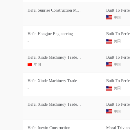
Hefei Sunrise Construction Machiner
Built To Perfe
-
美国
Hefei Hongjue Engineering
Built To Perfe
-
美国
Hefei Xinde Machinery Trade Co
Built To Perfe
中国
美国
Hefei Xinde Machinery Trade Co
Built To Perfe
-
美国
Hefei Xinde Machinery Trade Co
Built To Perfe
-
美国
Hefei Juexin Construction
Moral Trivino