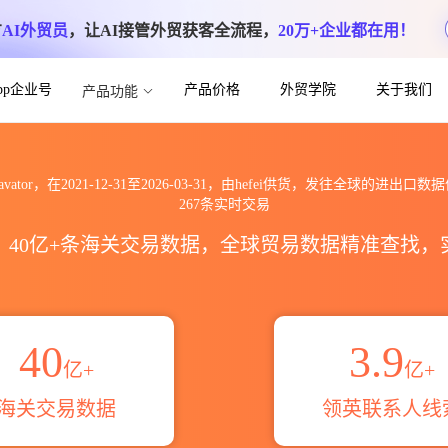
方
AI外贸员
，让AI接管外贸获客全流程，
20万+企业都在用！
App企业号
产品价格
外贸学院
关于我们
产品功能
or出口到全球海关进出口数据信息查询_跨境魔方
cavator，在2021-12-31至2026-03-31，由hefei供货，发往全球的进出口
267条实时交易
区，40亿+条海关交易数据，全球贸易数据精准查找
40
3.9
亿+
亿+
海关交易数据
领英联系人线