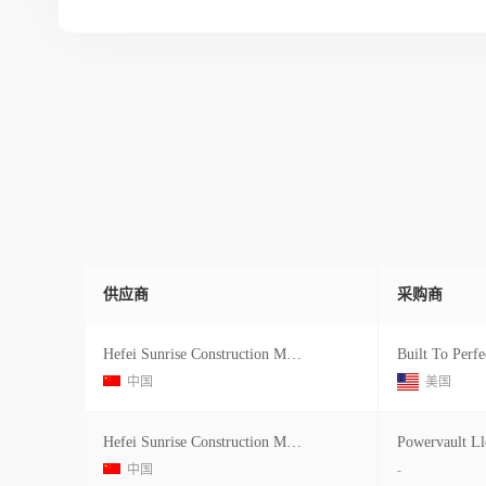
供应商
采购商
Hefei Sunrise Construction Machiner
Built To Perfe
中国
美国
Hefei Sunrise Construction Machiner
Powervault Ll
中国
-