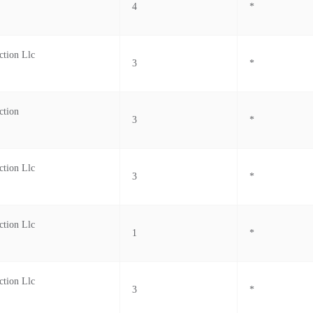
4
*
ction Llc
3
*
ction
3
*
ction Llc
3
*
ction Llc
1
*
ction Llc
3
*