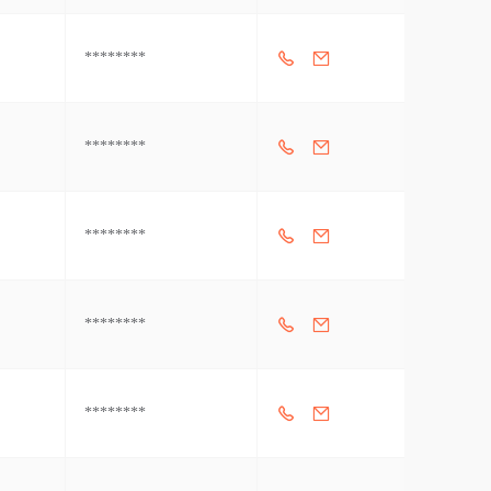
********
********
********
********
********