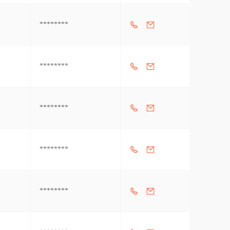
********
********
********
********
********