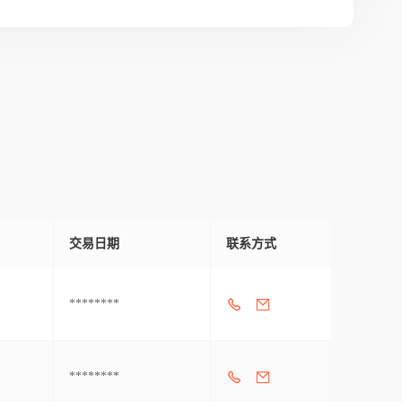
交易日期
联系方式
********
********