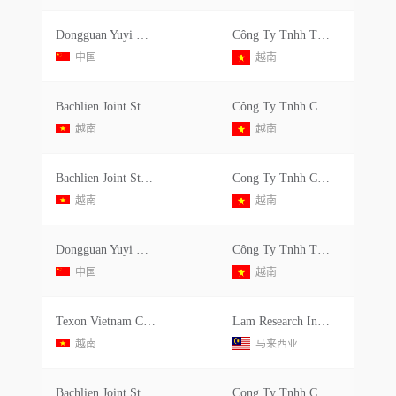
Dongguan Yuyi Trading Co., Ltd
Công Ty Tnhh Thương Mại Và Tiếp Vận Lợi Tài
中国
越南
Bachlien Joint Stock Company
Công Ty Tnhh Canon Việt Nam - Chi Nhánh Tiên Sơn
越南
越南
Bachlien Joint Stock Company
Cong Ty Tnhh Canon Viet Nam- Chi Nhanh Que Vo
越南
越南
Dongguan Yuyi Trading Co., Ltd
Công Ty Tnhh Thương Mại Và Tiếp Vận Lợi Tài
中国
越南
Texon Vietnam Company Limited
Lam Research International Sdn. Bhd
越南
马来西亚
Bachlien Joint Stock Company
Cong Ty Tnhh Canon Viet Nam- Chi Nhanh Que Vo