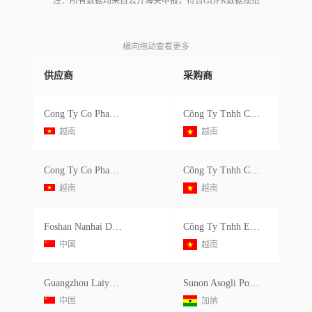
注：所有数据均来自公开海关申报，符合GDPR数据规范
横向拖动查看更多
供应商
采购商
Cong Ty Co Phan Bach Lien
Công Ty Tnhh Canon Việt Nam - Chi Nhánh Quế Võ
越南
越南
Cong Ty Co Phan Bach Lien
Công Ty Tnhh Canon Việt Nam - Chi Nhánh Quế Võ
越南
越南
Foshan Nanhai District Lv Cheng Ding Sheng Trading Firm
Công Ty Tnhh Everest
中国
越南
Guangzhou Laiyuan M&e Engineering Co.,ltd
Sunon Asogli Power Ghana Ltd.
中国
加纳