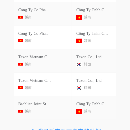
Cong Ty Co Phan Bach Lien
Công Ty Tnhh Canon Việt Nam - Chi Nhánh Quế Võ
越南
越南
Cong Ty Co Phan Bach Lien
Công Ty Tnhh Canon Việt Nam - Chi Nhánh Tiên Sơn
越南
越南
Texon Vietnam Company Limited
Texon Co., Ltd
越南
韩国
Texon Vietnam Company Limited
Texon Co., Ltd
越南
韩国
Bachlien Joint Stock Company
Công Ty Tnhh Canon Việt Nam - Chi Nhánh Tiên Sơn
越南
越南