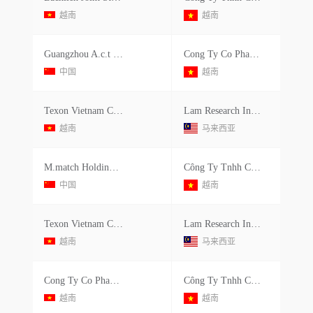
越南
越南
Guangzhou A.c.t Products Co.,limited
Cong Ty Co Phan Aglutech
中国
越南
Texon Vietnam Company Limited
Lam Research International Sdn. Bhd
越南
马来西亚
M.match Holding Limited
Công Ty Tnhh Công Trình Xanh Pro Chain Việt Nam
中国
越南
Texon Vietnam Company Limited
Lam Research International Sdn. Bhd
越南
马来西亚
Cong Ty Co Phan Bach Lien
Công Ty Tnhh Canon Việt Nam - Chi Nhánh Quế Võ
越南
越南