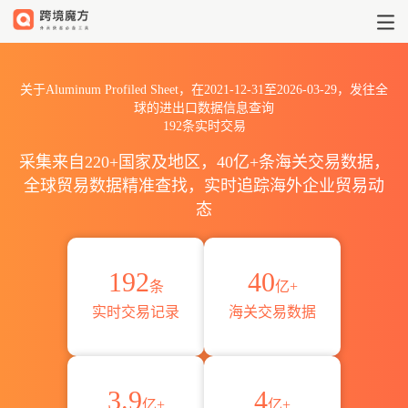
2021到2026Aluminum Profi
关于Aluminum Profiled Sheet，在2021-12-31至2026-03-29，发往全
球的进出口数据信息查询
192条实时交易
采集来自220+国家及地区，40亿+条海关交易数据，
全球贸易数据精准查找，实时追踪海外企业贸易动
态
192
40
条
亿+
实时交易记录
海关交易数据
3.9
4
亿+
亿+