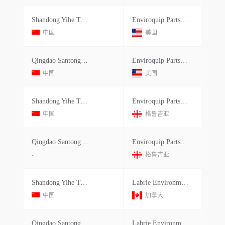
Shandong Yihe Topco Machinery Manuf
Enviroquip Parts Llc
中国
美国
Qingdao Santong Machinery Co.ltd.
Enviroquip Parts Llc
中国
美国
Shandong Yihe Topco Machinery Manuf
Enviroquip Parts,llc
中国
格鲁吉亚
Qingdao Santong Machinery
Enviroquip Parts,llc
-
格鲁吉亚
Shandong Yihe Topco Machinery Manuf
Labrie Environmental Group Ulc
中国
加拿大
Qingdao Santong Machinery
Labrie Environmental Group Ulc