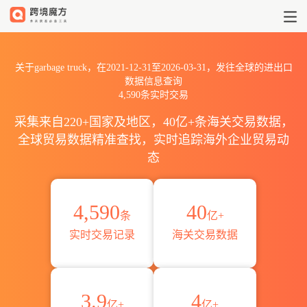
2021到2026garbage truc
关于garbage truck，在2021-12-31至2026-03-31，发往全球的进出口
数据信息查询
4,590条实时交易
采集来自220+国家及地区，40亿+条海关交易数据，
全球贸易数据精准查找，实时追踪海外企业贸易动
态
4,590
40
条
亿+
实时交易记录
海关交易数据
3.9
4
亿+
亿+