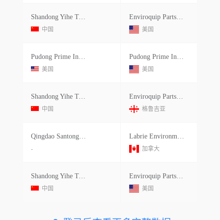
Shandong Yihe Topco Machinery Manuf
Enviroquip Parts Llc
中国
美国
Pudong Prime Int'l Logistics,inc.
Pudong Prime Int'l Logistics,inc.
美国
美国
Shandong Yihe Topco Machinery Manuf
Enviroquip Parts,llc
中国
格鲁吉亚
Qingdao Santong Machinery
Labrie Environmental Group Ulc
-
加拿大
Shandong Yihe Topco Machinery Manuf
Enviroquip Parts Llc
中国
美国