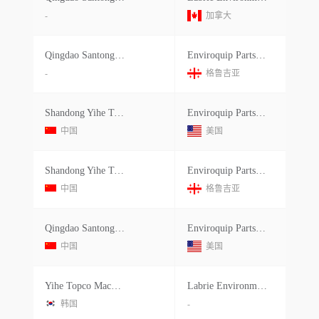
-
加拿大
Qingdao Santong Machinery
Enviroquip Parts,llc
-
格鲁吉亚
Shandong Yihe Topco Machinery Manuf
Enviroquip Parts Llc
中国
美国
Shandong Yihe Topco Machinery Manuf
Enviroquip Parts,llc
中国
格鲁吉亚
Qingdao Santong Machinery Co.ltd.
Enviroquip Parts Llc
中国
美国
Yihe Topco Machinery Manufacture
Labrie Environmental Group Ulc
韩国
-