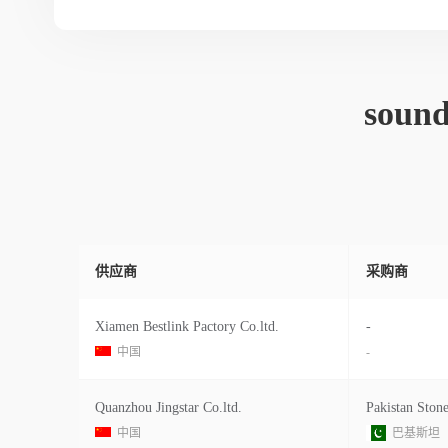
soun
供应商
采购商
Xiamen Bestlink Pactory Co.ltd.
-
中国
-
Quanzhou Jingstar Co.ltd.
Pakistan Ston
中国
巴基斯坦