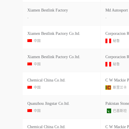
Xiamen Bestlink Factory
Md Autosport
-
-
Xiamen Bestlink Pactory Co.ltd.
中国
秘鲁
Xiamen Bestlink Pactory Co.ltd.
中国
秘鲁
Chemical China Co.ltd.
C W Mackie P
中国
斯里兰卡
Quanzhou Jingstar Co.ltd.
Pakistan Ston
中国
巴基斯坦
Chemical China Co.ltd.
C W Mackie P