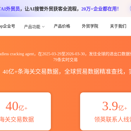
方
AI外贸员
，让AI接管外贸获客全流程，
20万+企业都在用！
App企业号
产品价格
外贸学院
关于我们
产品功能
king agent出口到全球海关进出口数据信息
ndless cracking agent，在2025-03-29至2026-03-30，发往全球的进出口
79条实时交易
区，40亿+条海关交易数据，全球贸易数据精准查找
40
3.9
亿+
亿+
海关交易数据
领英联系人线