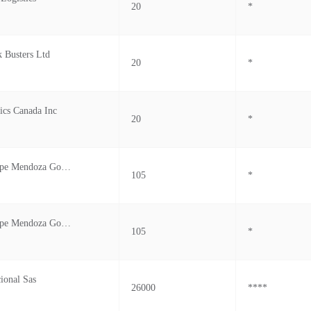
20
*
 Busters Ltd
20
*
ics Canada Inc
20
*
Dalia Guadalupe Mendoza Gonzalez
105
*
Dalia Guadalupe Mendoza Gonzalez
105
*
ional Sas
26000
****