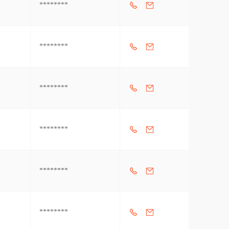
********
********
********
********
********
********