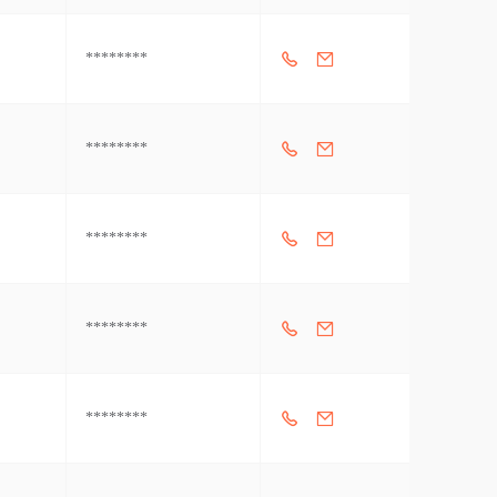
********
********
********
********
********