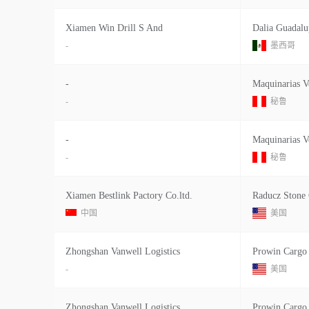
Xiamen Win Drill S And
-
墨西哥
-
Maquinarias Ve
-
秘鲁
-
Maquinarias Ve
-
秘鲁
Xiamen Bestlink Pactory Co.ltd.
Raducz Stone 
中国
美国
Zhongshan Vanwell Logistics
Prowin Cargo 
-
美国
Zhongshan Vanwell Logistics
Prowin Cargo 