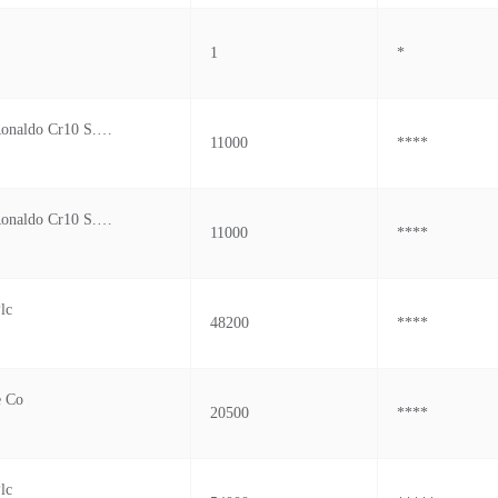
1
*
Corporacion Ronaldo Cr10 S.a.c.
11000
****
Corporacion Ronaldo Cr10 S.a.c.
11000
****
lc
48200
****
e Co
20500
****
lc