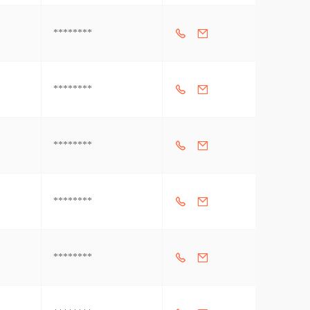
********
********
********
********
********