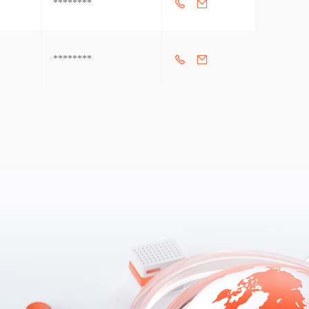
********
********