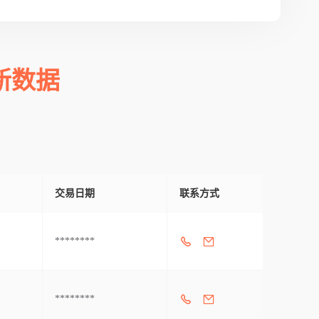
新数据
交易日期
联系方式
********
********