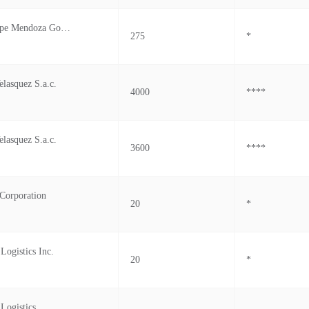
Dalia Guadalupe Mendoza Gonzalez
275
*
lasquez S.a.c.
4000
****
lasquez S.a.c.
3600
****
Corporation
20
*
Logistics Inc.
20
*
Logistics