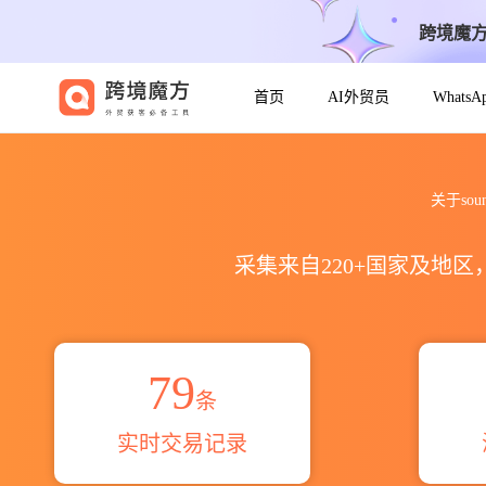
跨境魔
首页
AI外贸员
Whats
2025到2026soundless crac
关于sou
采集来自220+国家及地
79
条
实时交易记录