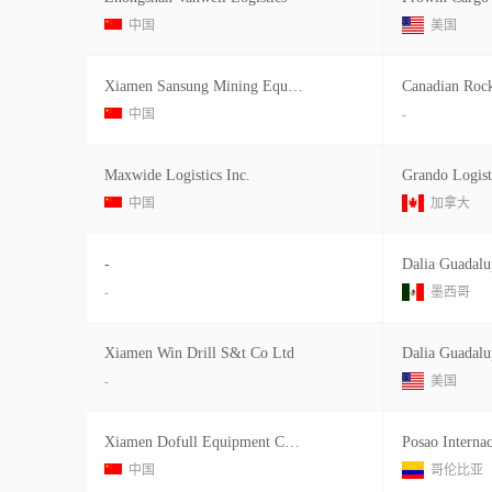
中国
美国
Xiamen Sansung Mining Equipment
Canadian Rock
中国
-
Maxwide Logistics Inc.
Grando Logist
中国
加拿大
-
-
墨西哥
Xiamen Win Drill S&t Co Ltd
-
美国
Xiamen Dofull Equipment Co.ltd.
Posao Internac
中国
哥伦比亚