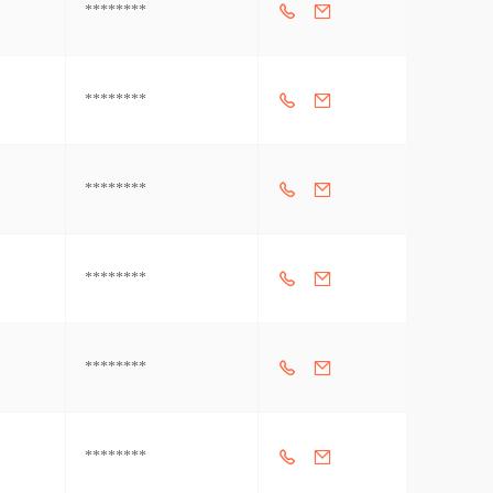
********
********
********
********
********
********