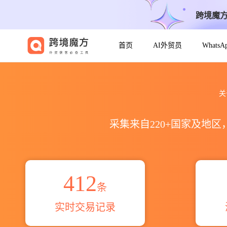
跨境魔
首页
AI外贸员
Whats
2021到2026Mousqueton出
关
采集来自220+国家及地
412
条
实时交易记录