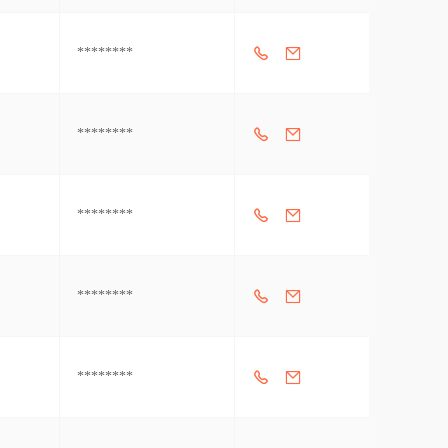
********
********
********
********
********