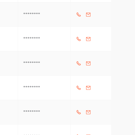
********
********
********
********
********