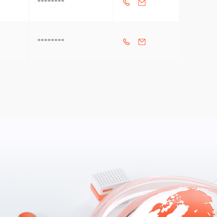
********
********