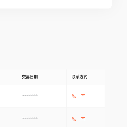
交易日期
联系方式
********
********