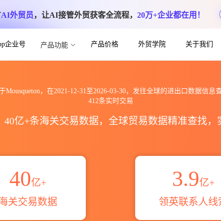
方
AI外贸员
，让AI接管外贸获客全流程，
20万+企业都在用！
App企业号
产品价格
外贸学院
关于我们
产品功能
口到全球海关进出口数据信息查询_跨境魔方
于Mousqueton，在2021-12-31至2026-03-30，发往全球的进出口数据信息
412条实时交易
区，40亿+条海关交易数据，全球贸易数据精准查找
40
3.9
亿+
亿+
海关交易数据
领英联系人线