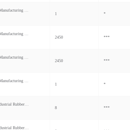
Clim Leather Manufacturing Pvt Ltd
1
*
Clim Leather Manufacturing Pvt Ltd
2450
***
Clim Leather Manufacturing Private Limited
2450
***
Clim Leather Manufacturing Private Limited
1
*
Hutchinson Industrial Rubber Products Ts Co.ltd.
8
***
Hutchinson Industrial Rubber Products Private Limi