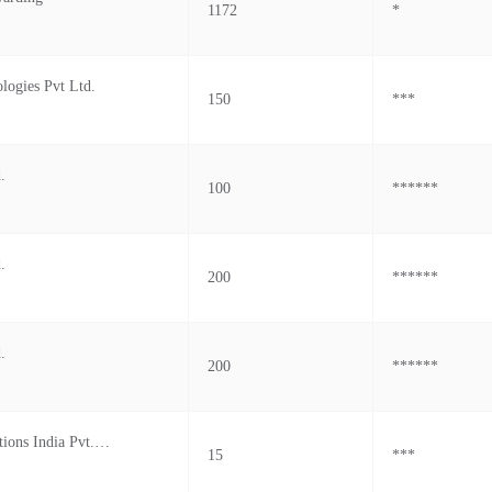
1172
*
logies Pvt Ltd.
150
***
.
100
******
.
200
******
.
200
******
Kk Wind Solutions India Pvt.ltd.
15
***