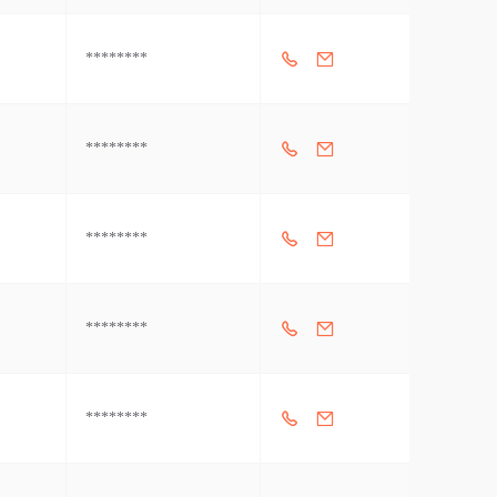
********
********
********
********
********