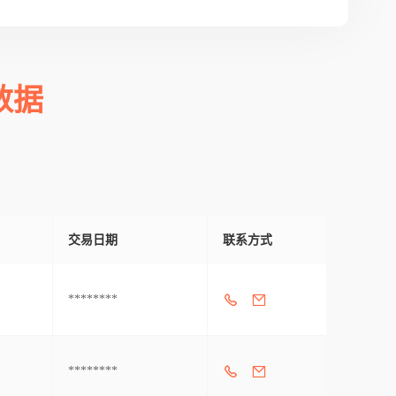
数据
交易日期
联系方式
********
********