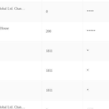
Campvalley Global Ltd. Changed From
0
****
 House
200
*****
1811
*
1811
*
1811
*
Campvalley Global Ltd. Changed From