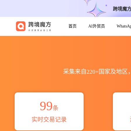
跨境魔
首页
AI外贸员
Whats
SECURITY HOOK出口到全球
采集来自220+国家及地
99
条
实时交易记录