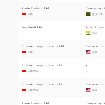
Gesin Trade Co Ltd
中国
孟加拉国
Reddiseals Ltd.
Indian Export
-
印度
Hoa Yun Pingan Prosperity Ltd.
Traremay Inc
中国
美国
Hoa Yun Pingan Prosperity Limited
-
中国香港
-
Hoa Yun Pingan Prosperity Limited
Traremay Inc
中国香港
美国
Gesin Trade Co Ltd