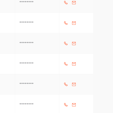
********
********
********
********
********
********