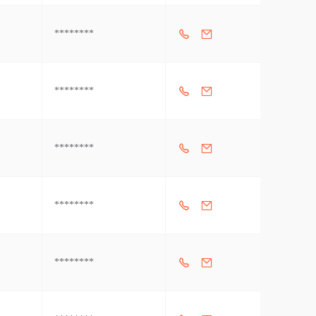
********
********
********
********
********