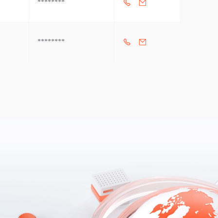
********
********