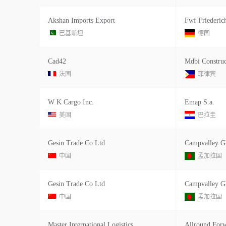
Akshan Imports Export
巴基斯坦
德国
Cad42
Mdbi Construc
法国
菲律宾
W K Cargo Inc.
Emap S.a.
美国
巴拉圭
Gesin Trade Co Ltd
中国
孟加拉国
Gesin Trade Co Ltd
中国
孟加拉国
Master International Logistics
Allround For