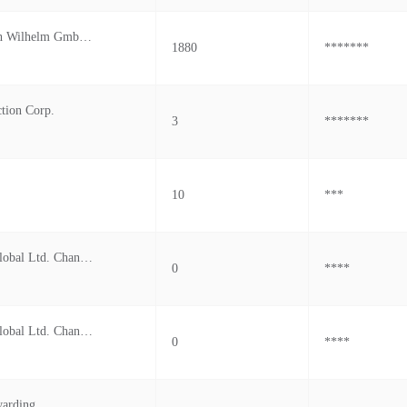
Fwf Friederich Wilhelm Gmbh & Co.kg
1880
*******
tion Corp.
3
*******
10
***
Campvalley Global Ltd. Changed From
0
****
Campvalley Global Ltd. Changed From
0
****
warding