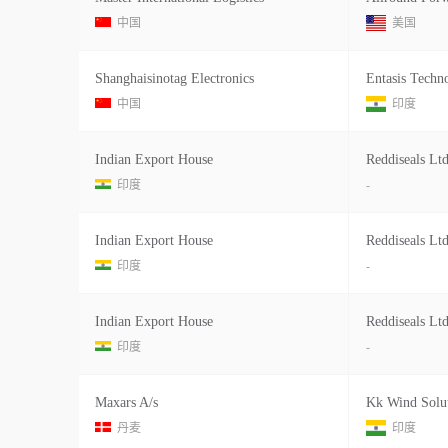
中国
美国
Shanghaisinotag Electronics
Entasis Techno
中国
印度
Indian Export House
Reddiseals Ltd
印度
-
Indian Export House
Reddiseals Ltd
印度
-
Indian Export House
Reddiseals Ltd
印度
-
Maxars A/s
丹麦
印度