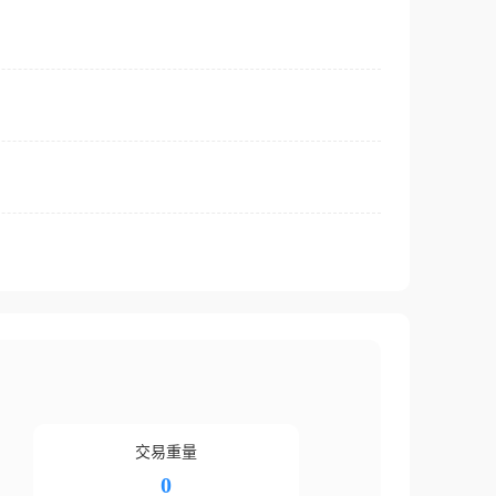
交易重量
0