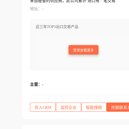
来自秘鲁的供应商，此公司累计 进口有
-
笔交易
地址：-
近三年TOP3出口交易产品
登录查看更多
主营：
-
存入CRM
监控企业
智能搜邮
挖掘联系