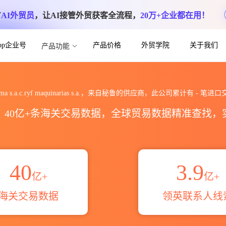
方
AI外贸员
，让AI接管外贸获客全流程，
20万+企业都在用！
App企业号
产品价格
外贸学院
关于我们
产品功能
inarias s.a.海关进出口数据统计_贸易
fma s.a.c.ryf maquinarias s.a.，来自秘鲁的供应商，此公司累计有
-
笔进口
区，40亿+条海关交易数据，全球贸易数据精准查找
40
3.9
亿+
亿+
海关交易数据
领英联系人线