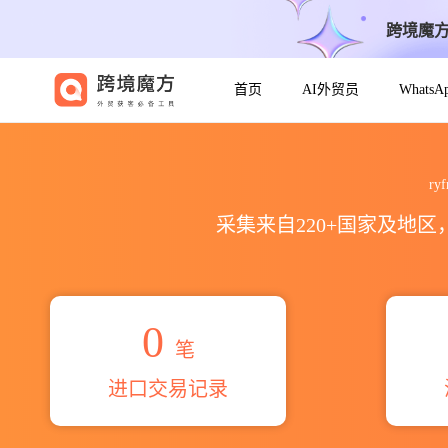
跨境魔
首页
AI外贸员
Whats
2026ryfma s.a.c.ryf maqu
ry
采集来自220+国家及地
0
笔
进口交易记录