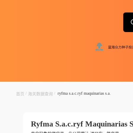
/
/
ryfma s.a.c.ryf maquinarias s.a.
首页
海关数据查询
Ryfma S.a.c.ryf Maquinarias S