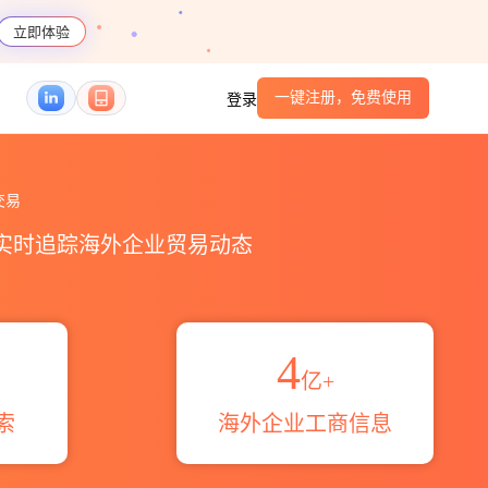
立即体验
一键注册，免费使用
登录
概览_贸易区域伙伴_HS编码港口_跨境魔方
交易
，实时追踪海外企业贸易动态
4
亿+
索
海外企业工商信息