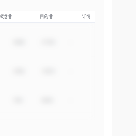
起运港
目的港
详情