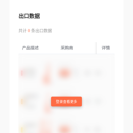
出口数据
共计
0
条出口数据
产品描述
采购商
起运国/地区
详情
登录查看更多