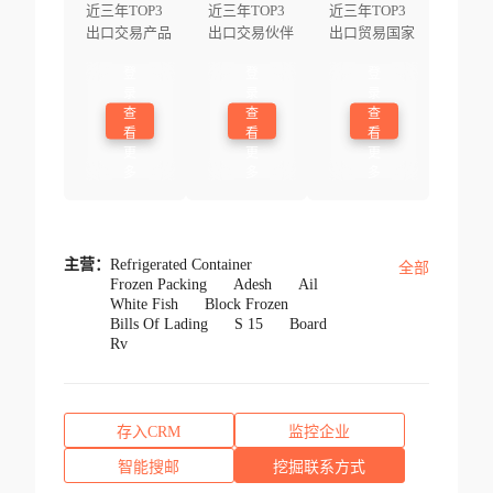
近三年TOP3
近三年TOP3
近三年TOP3
出口交易产品
出口交易伙伴
出口贸易国家
登
登
登
录
录
录
查
查
查
看
看
看
更
更
更
多
多
多
主营：
Refrigerated Container
全部
Frozen Packing
Adesh
Ail
White Fish
Block Frozen
Bills Of Lading
S 15
Board
Rv
存入CRM
监控企业
智能搜邮
挖掘联系方式