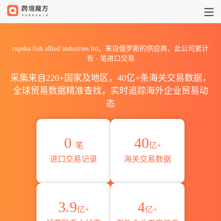
2026rupsha fish allied i
rupsha fish allied industries ltd，来自俄罗斯的供应商，此公司累计
有
-
笔进口交易
采集来自220+国家及地区，40亿+条海关交易数据，
全球贸易数据精准查找，实时追踪海外企业贸易动
态
0
40
笔
亿+
进口交易记录
海关交易数据
3.9
4
亿+
亿+