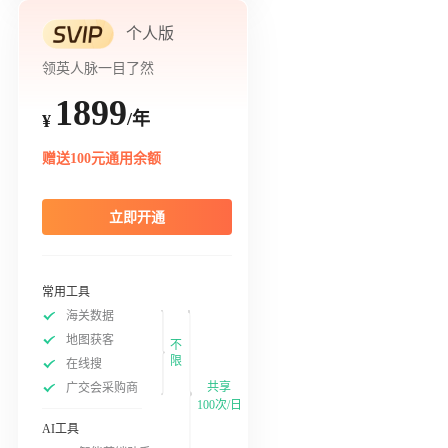
个人版
领英人脉一目了然
1899
/年
¥
赠送100元通用余额
立即开通
常用工具
海关数据
地图获客
不
限
在线搜
共享
广交会采购商
100次/日
AI工具