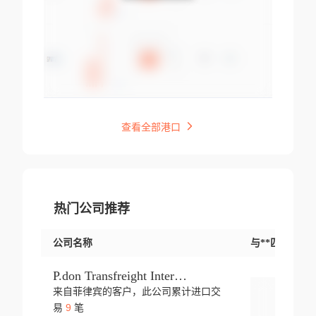
查看全部港口
热门公司推荐
公司名称
与**匹配交易
P.don Transfreight International
来自菲律宾的客户，此公司累计进口交
登录
9
易
笔