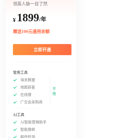
领英人脉一目了然
1899
/年
¥
赠送100元通用余额
立即开通
常用工具
海关数据
地图获客
不
限
在线搜
广交会采购商
AI工具
AI智能营销助手
智能搜邮
邮件检测