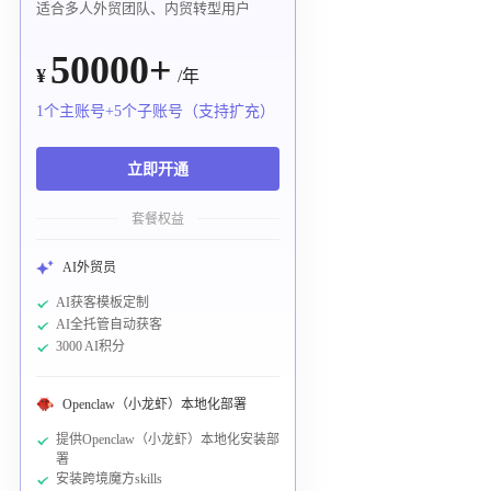
适合多人外贸团队、内贸转型用户
50000+
¥
/年
1个主账号+5个子账号（支持扩充）
立即开通
套餐权益
AI外贸员
AI获客模板定制
AI全托管自动获客
3000 AI积分
Openclaw（小龙虾）本地化部署
提供Openclaw（小龙虾）本地化安装部
署
安装跨境魔方skills