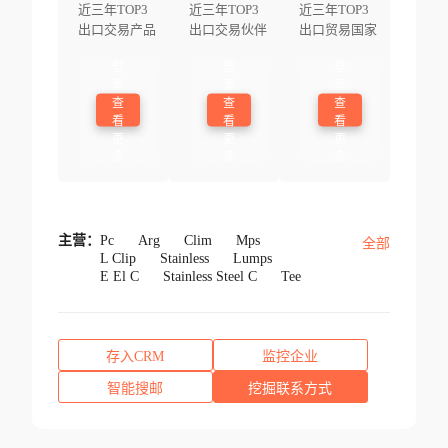
近三年TOP3
近三年TOP3
近三年TOP3
出口交易产品
出口交易伙伴
出口贸易国家
登
登
登
录
录
录
查
查
查
看
看
看
更
更
更
多
多
多
主营：
Pc
Arg
Clim
Mps
全部
L Clip
Stainless
Lumps
E El C
Stainless Steel C
Tee
存入CRM
监控企业
智能搜邮
挖掘联系方式