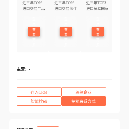
近三年TOP3
近三年TOP3
近三年TOP3
进口交易产品
进口交易伙伴
进口贸易国家
登
登
登
录
录
录
查
查
查
看
看
看
更
更
更
多
多
多
主营：
-
存入CRM
监控企业
智能搜邮
挖掘联系方式