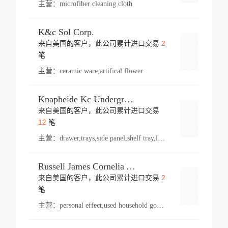
主营：
microfiber cleaning cloth
K&c Sol Corp.
2
来自美国的客户，此公司累计进口交易
登录
笔
主营：
ceramic ware,artifical flower
Knapheide Kc Underground
来自美国的客户，此公司累计进口交易
登录
12
笔
主营：
drawer,trays,side panel,shelf tray,lock drawer,panel,for vehicle,telescopic slide,drawer shelf,equipment,shelf,automotive part
Russell James Cornelia Arlington Va
2
来自美国的客户，此公司累计进口交易
登录
笔
主营：
personal effect,used household goods