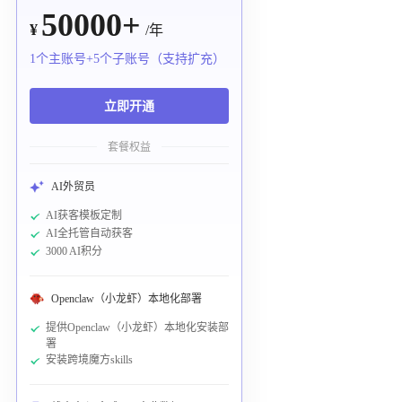
50000+
¥
/年
1个主账号+5个子账号（支持扩充）
立即开通
套餐权益
AI外贸员
AI获客模板定制
AI全托管自动获客
3000 AI积分
Openclaw（小龙虾）本地化部署
提供Openclaw（小龙虾）本地化安装部
署
安装跨境魔方skills