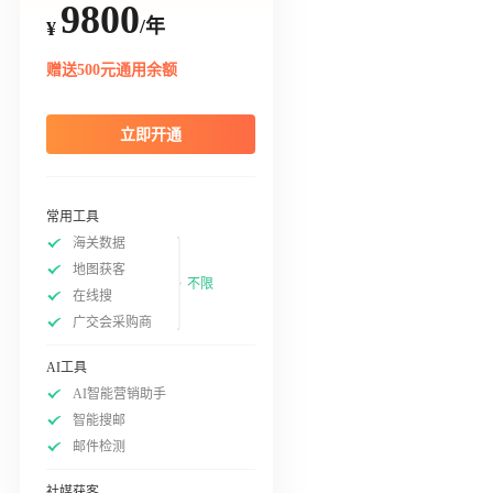
9800
/年
¥
赠送500元通用余额
立即开通
常用工具
海关数据
地图获客
不限
在线搜
广交会采购商
AI工具
AI智能营销助手
智能搜邮
邮件检测
社媒获客