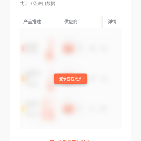
共计
0
条进口数据
产品描述
供应商
起运国/地区
详情
登录查看更多