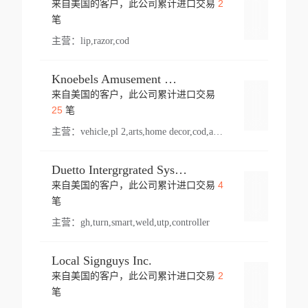
2
来自美国的客户，此公司累计进口交易
登录
笔
主营：
lip,razor,cod
Knoebels Amusement Resort
来自美国的客户，此公司累计进口交易
登录
25
笔
主营：
vehicle,pl 2,arts,home decor,cod,amusement ride,sea
Duetto Intergrgrated Systems Inc.
4
来自美国的客户，此公司累计进口交易
登录
笔
主营：
gh,turn,smart,weld,utp,controller
Local Signguys Inc.
2
来自美国的客户，此公司累计进口交易
登录
笔