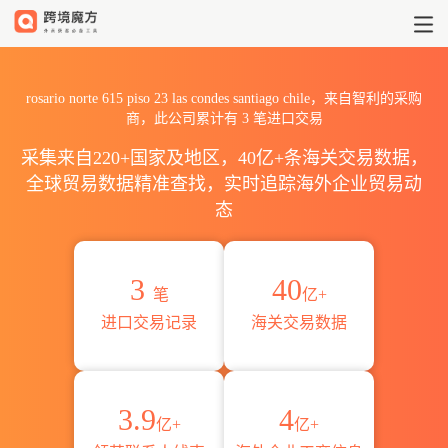
2026rosario norte 615 piso
rosario norte 615 piso 23 las condes santiago chile，来自智利的采购
商，此公司累计有
3
笔进口交易
采集来自220+国家及地区，40亿+条海关交易数据，
全球贸易数据精准查找，实时追踪海外企业贸易动
态
3
40
笔
亿+
进口交易记录
海关交易数据
3.9
4
亿+
亿+