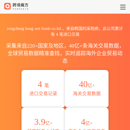
2026rongcheng hong wei 
rongcheng hong wei foods co.ltd.，来自韩国的采购商，此公司累计
有
4
笔进口交易
采集来自220+国家及地区，40亿+条海关交易数据，
全球贸易数据精准查找，实时追踪海外企业贸易动
态
4
40
笔
亿+
进口交易记录
海关交易数据
3.9
4
亿+
亿+