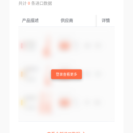
共计
0
条进口数据
产品描述
供应商
起运国/地区
详情
登录查看更多