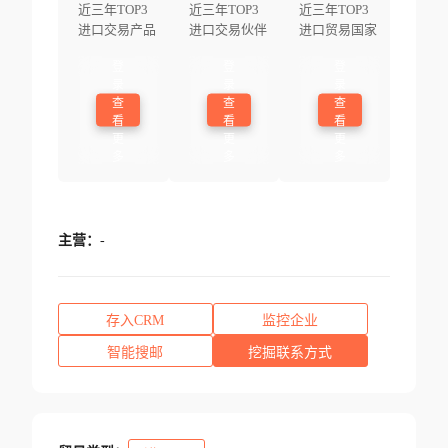
近三年TOP3
近三年TOP3
近三年TOP3
进口交易产品
进口交易伙伴
进口贸易国家
登
登
登
录
录
录
查
查
查
看
看
看
更
更
更
多
多
多
主营：
-
存入CRM
监控企业
智能搜邮
挖掘联系方式