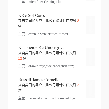
主营：
microfiber cleaning cloth
K&c Sol Corp.
2
来自美国的客户，此公司累计进口交易
登录
笔
主营：
ceramic ware,artifical flower
Knapheide Kc Underground
来自美国的客户，此公司累计进口交易
登录
12
笔
主营：
drawer,trays,side panel,shelf tray,lock drawer,panel,for vehicle,telescopic slide,drawer shelf,equipment,shelf,automotive part
Russell James Cornelia Arlington Va
2
来自美国的客户，此公司累计进口交易
登录
笔
主营：
personal effect,used household goods