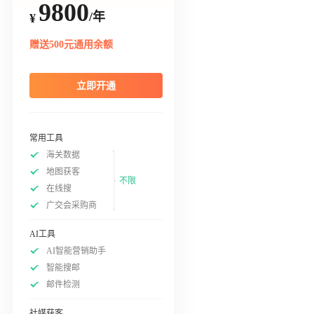
9800
/年
¥
赠送500元通用余额
立即开通
常用工具
海关数据
地图获客
不限
在线搜
广交会采购商
AI工具
AI智能营销助手
智能搜邮
邮件检测
社媒获客