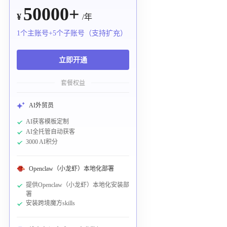
50000+
¥
/年
1个主账号+5个子账号（支持扩充）
立即开通
套餐权益
AI外贸员
AI获客模板定制
AI全托管自动获客
3000 AI积分
Openclaw（小龙虾）本地化部署
提供Openclaw（小龙虾）本地化安装部
署
安装跨境魔方skills