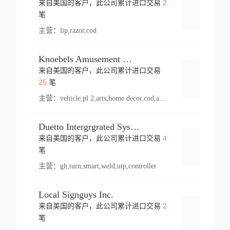
2
来自美国的客户，此公司累计进口交易
登录
笔
主营：
lip,razor,cod
Knoebels Amusement Resort
来自美国的客户，此公司累计进口交易
登录
25
笔
主营：
vehicle,pl 2,arts,home decor,cod,amusement ride,sea
Duetto Intergrgrated Systems Inc.
4
来自美国的客户，此公司累计进口交易
登录
笔
主营：
gh,turn,smart,weld,utp,controller
Local Signguys Inc.
2
来自美国的客户，此公司累计进口交易
登录
笔