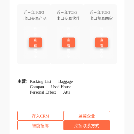
近三年TOP3
近三年TOP3
近三年TOP3
出口交易产品
出口交易伙伴
出口贸易国家
登
登
登
录
录
录
查
查
查
看
看
看
更
更
更
多
多
多
主营：
Packing List
Baggage
Compan
Used House
Personal Effect
Atta
存入CRM
监控企业
智能搜邮
挖掘联系方式