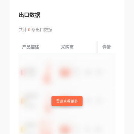
出口数据
共计
0
条出口数据
产品描述
采购商
起运国/地区
详情
登录查看更多