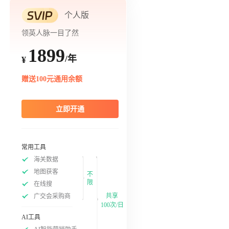
个人版
领英人脉一目了然
1899
/年
¥
赠送100元通用余额
立即开通
常用工具
海关数据
地图获客
不
限
在线搜
共享
广交会采购商
100次/日
AI工具