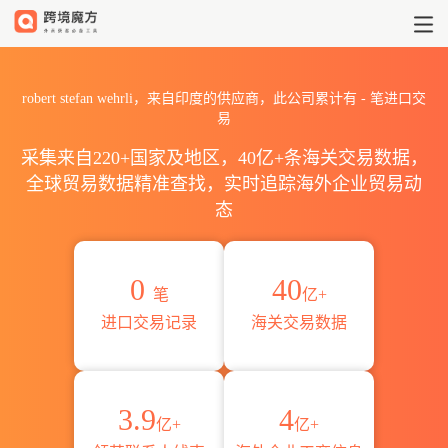
2026robert stefan wehr
robert stefan wehrli，来自印度的供应商，此公司累计有
-
笔进口交
易
采集来自220+国家及地区，40亿+条海关交易数据，
全球贸易数据精准查找，实时追踪海外企业贸易动
态
0
40
笔
亿+
进口交易记录
海关交易数据
3.9
4
亿+
亿+