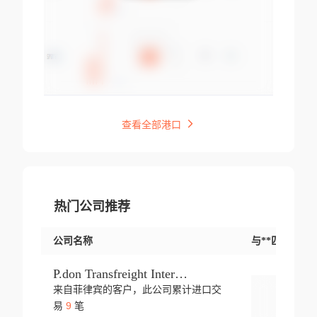
查看全部港口
热门公司推荐
公司名称
与**匹配交易
P.don Transfreight International
来自菲律宾的客户，此公司累计进口交
登录
9
易
笔