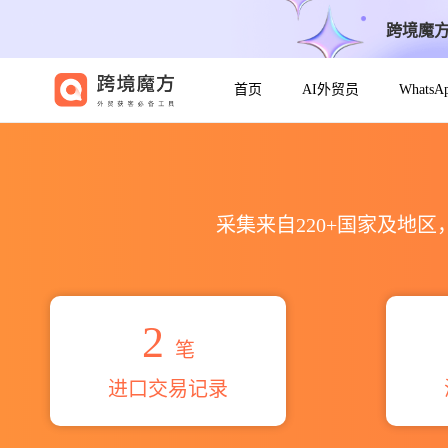
跨境魔
首页
AI外贸员
Whats
2026rnd g.yan海关进出口数据
采集来自220+国家及地
2
笔
进口交易记录