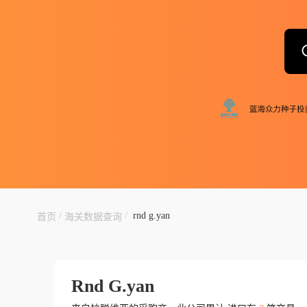
/
/
rnd g.yan
首页
海关数据查询
Rnd G.yan