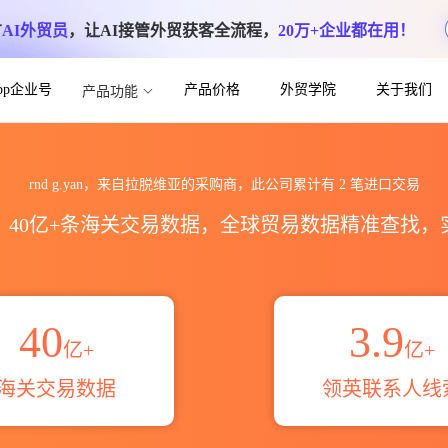
方
AI外贸员
，让AI接管外贸获客全流程，
20万+企业都在用！
App企业号
产品价格
外贸学院
关于我们
产品功能
统计_贸易概览_贸易区域伙伴_HS编码港
rnd g.yan，来自拉脱维亚的采购商，此公司累计有
2
笔进口交易
区，40亿+条海关交易数据，全球贸易数据精准查找
40
3.9
亿+
亿+
海关交易数据
领英联系人线