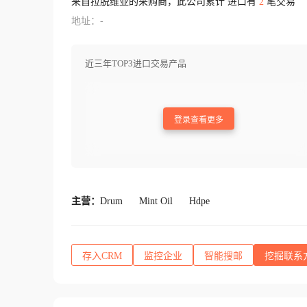
来自拉脱维亚的采购商，此公司累计 进口有
2
笔交易
地址：-
近三年TOP3进口交易产品
登录查看更多
主营：
Drum
Mint Oil
Hdpe
存入CRM
监控企业
智能搜邮
挖掘联系