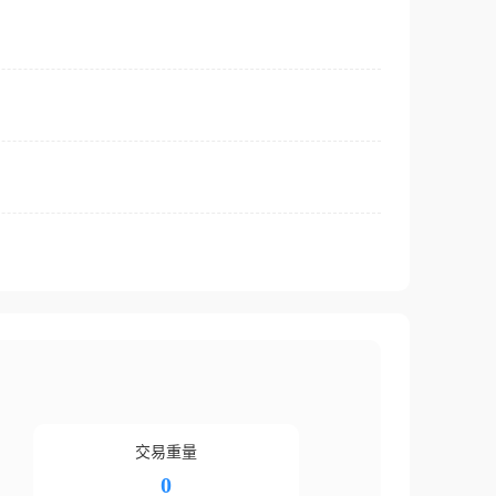
交易重量
0