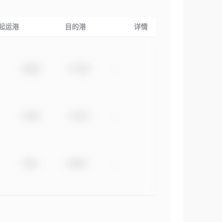
起运港
目的港
详情