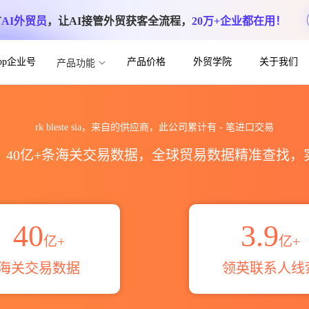
方
AI外贸员
，让AI接管外贸获客全流程，
20万+企业都在用！
App企业号
产品价格
外贸学院
关于我们
产品功能
口数据统计_贸易概览_贸易区域伙伴_HS编
rk bleste sia，来自的供应商，此公司累计有
-
笔进口交易
区，40亿+条海关交易数据，全球贸易数据精准查找
40
3.9
亿+
亿+
海关交易数据
领英联系人线