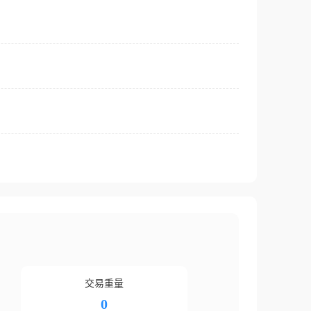
交易重量
0