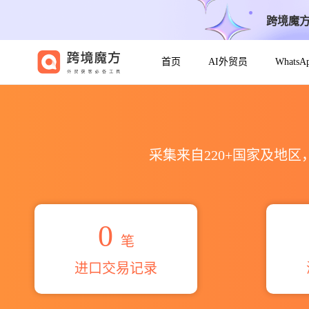
跨境魔
首页
AI外贸员
Whats
2026rk bleste sia海关进出
采集来自220+国家及地
0
笔
进口交易记录