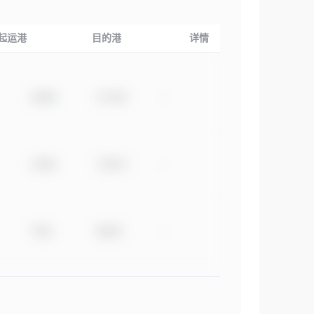
起运港
目的港
详情