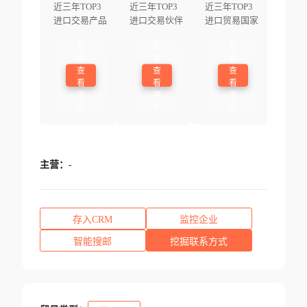
近三年TOP3
近三年TOP3
近三年TOP3
进口交易产品
进口交易伙伴
进口贸易国家
登
登
登
录
录
录
查
查
查
看
看
看
更
更
更
多
多
多
主营：
-
存入CRM
监控企业
智能搜邮
挖掘联系方式