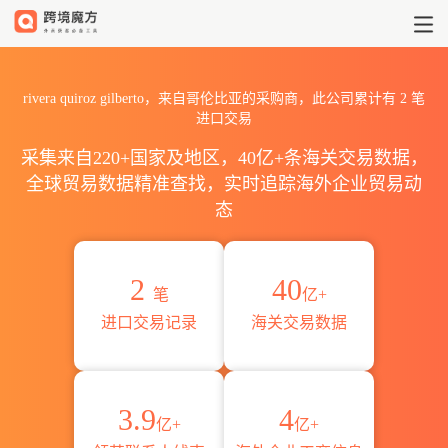
2026rivera quiroz gilb
rivera quiroz gilberto，来自哥伦比亚的采购商，此公司累计有
2
笔
进口交易
采集来自220+国家及地区，40亿+条海关交易数据，
全球贸易数据精准查找，实时追踪海外企业贸易动
态
2
40
笔
亿+
进口交易记录
海关交易数据
3.9
4
亿+
亿+