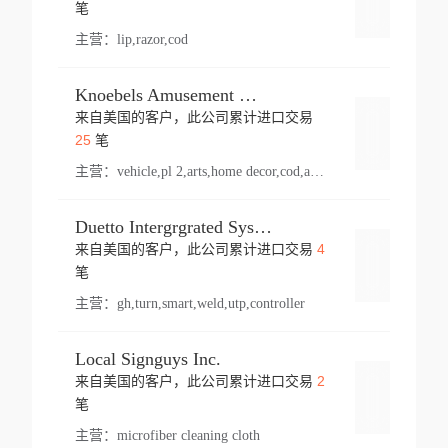
登录
笔
主营：
lip,razor,cod
Knoebels Amusement Resort
来自美国的客户，此公司累计进口交易
登录
25
笔
主营：
vehicle,pl 2,arts,home decor,cod,amusement ride,sea
Duetto Intergrgrated Systems Inc.
4
来自美国的客户，此公司累计进口交易
登录
笔
主营：
gh,turn,smart,weld,utp,controller
Local Signguys Inc.
2
来自美国的客户，此公司累计进口交易
登录
笔
主营：
microfiber cleaning cloth