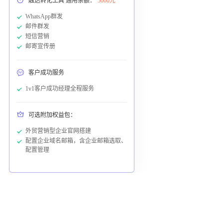
触达转化工具 通用余额：
5000元
WhatsApp群发
邮件群发
短信营销
邮寄宣传册
客户成功服务
1v1客户成功经理全程服务
可选附加权益包：
外贸营销型企业官网搭建
配置企业域名邮箱，含企业邮箱选取、
配置管理