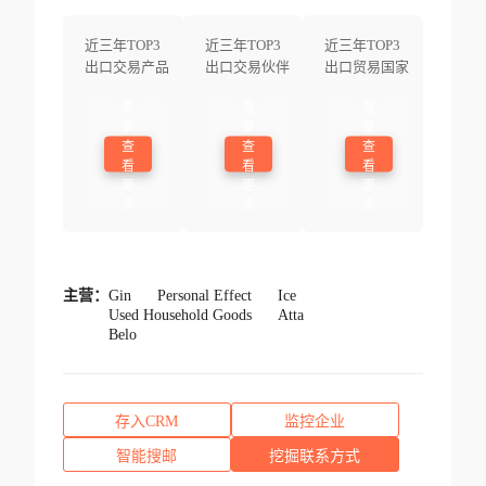
近三年TOP3
近三年TOP3
近三年TOP3
出口交易产品
出口交易伙伴
出口贸易国家
登
登
登
录
录
录
查
查
查
看
看
看
更
更
更
多
多
多
主营：
Gin
Personal Effect
Ice
Used Household Goods
Atta
Belo
存入CRM
监控企业
智能搜邮
挖掘联系方式