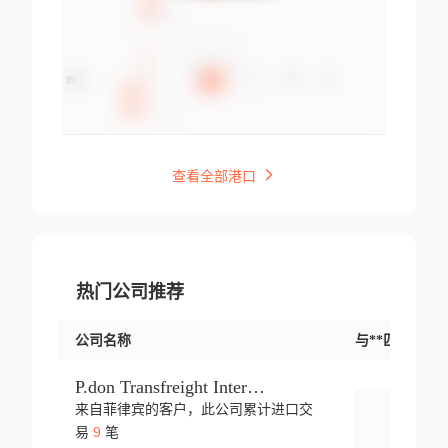
查看全部港口
热门公司推荐
公司名称
与**匹配交易
P.don Transfreight International
来自菲律宾的客户，此公司累计进口交
登录
9
易
笔