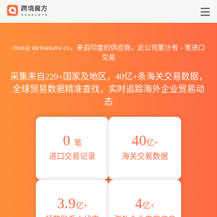
2026rituraj shrivastav
rituraj shrivastava co，来自印度的供应商，此公司累计有
-
笔进口
交易
采集来自220+国家及地区，40亿+条海关交易数据，
全球贸易数据精准查找，实时追踪海外企业贸易动
态
0
40
笔
亿+
进口交易记录
海关交易数据
3.9
4
亿+
亿+