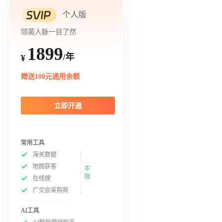
个人版
领英人脉一目了然
1899
/年
¥
赠送100元通用余额
立即开通
常用工具
海关数据
地图获客
不
限
在线搜
广交会采购商
AI工具