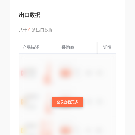
出口数据
共计
0
条出口数据
产品描述
采购商
起运国/地区
详情
登录查看更多