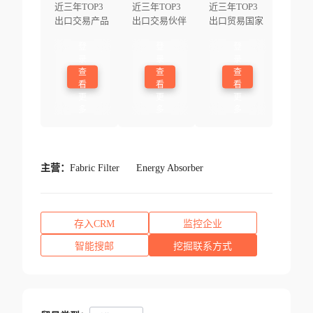
近三年TOP3
近三年TOP3
近三年TOP3
出口交易产品
出口交易伙伴
出口贸易国家
登
登
登
录
录
录
查
查
查
看
看
看
更
更
更
多
多
多
主营：
Fabric Filter
Energy Absorber
存入CRM
监控企业
智能搜邮
挖掘联系方式