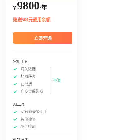
9800
/年
¥
赠送500元通用余额
立即开通
常用工具
海关数据
地图获客
不限
在线搜
广交会采购商
AI工具
AI智能营销助手
智能搜邮
邮件检测
社媒获客