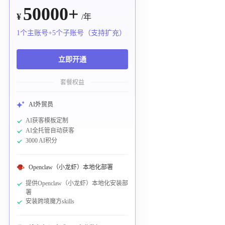
50000+
¥
/年
1个主账号+5个子账号（支持扩充）
立即开通
套餐权益
AI外贸员
AI获客模板定制
AI全托管自动获客
3000 AI积分
Openclaw（小龙虾）本地化部署
提供Openclaw（小龙虾）本地化安装部
署
安装跨境魔方skills