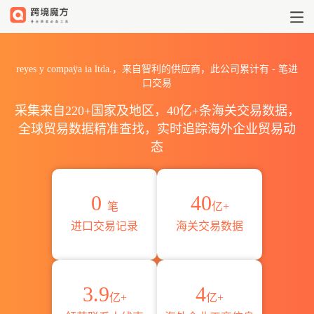
2026reyes y compaÿa ia
reyes y compaÿa ia ltda.，来自智利的供应商，此公司累计有
-
笔进
口交易
采集来自220+国家及地区，40亿+条海关交易数据，
全球贸易数据精准查找，实时追踪海外企业贸易动
态
0
40
笔
亿+
进口交易记录
海关交易数据
3.9
4
亿+
亿+