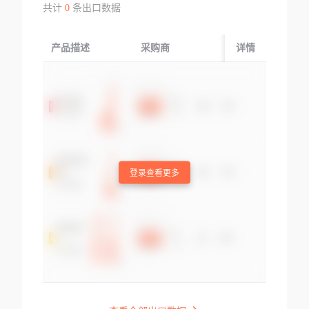
共计
0
条出口数据
产品描述
采购商
起运国/地区
详情
登录查看更多