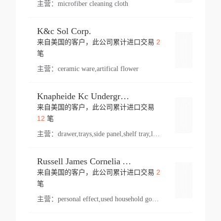
主营：
microfiber cleaning cloth
K&c Sol Corp.
2
来自美国的客户，此公司累计进口交易
登录
笔
主营：
ceramic ware,artifical flower
Knapheide Kc Underground
来自美国的客户，此公司累计进口交易
登录
12
笔
主营：
drawer,trays,side panel,shelf tray,lock drawer,panel,for vehicle,telescopic slide,drawer shelf,equipment,shelf,automotive part
Russell James Cornelia Arlington Va
2
来自美国的客户，此公司累计进口交易
登录
笔
主营：
personal effect,used household goods