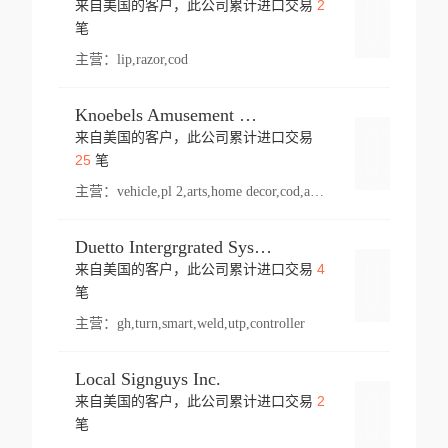
2
来自美国的客户，此公司累计进口交易
登录
笔
主营：
lip,razor,cod
Knoebels Amusement Resort
来自美国的客户，此公司累计进口交易
登录
25
笔
主营：
vehicle,pl 2,arts,home decor,cod,amusement ride,sea
Duetto Intergrgrated Systems Inc.
4
来自美国的客户，此公司累计进口交易
登录
笔
主营：
gh,turn,smart,weld,utp,controller
Local Signguys Inc.
2
来自美国的客户，此公司累计进口交易
登录
笔