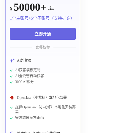
50000+
¥
/年
1个主账号+5个子账号（支持扩充）
立即开通
套餐权益
AI外贸员
AI获客模板定制
AI全托管自动获客
3000 AI积分
Openclaw（小龙虾）本地化部署
提供Openclaw（小龙虾）本地化安装部
署
安装跨境魔方skills