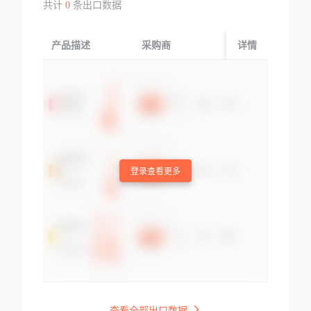
共计
0
条出口数据
产品描述
采购商
起运国/地区
详情
登录查看更多
查看全部出口数据