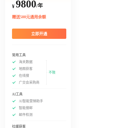
9800
/年
¥
赠送500元通用余额
立即开通
常用工具
海关数据
地图获客
不限
在线搜
广交会采购商
AI工具
AI智能营销助手
智能搜邮
邮件检测
社媒获客