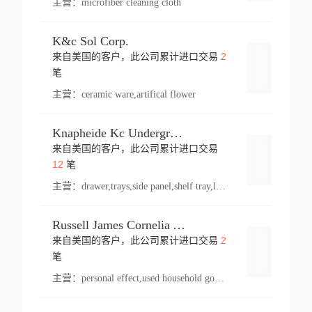
主营：
microfiber cleaning cloth
K&c Sol Corp.
2
来自美国的客户，此公司累计进口交易
登录
笔
主营：
ceramic ware,artifical flower
Knapheide Kc Underground
来自美国的客户，此公司累计进口交易
登录
12
笔
主营：
drawer,trays,side panel,shelf tray,lock drawer,panel,for vehicle,telescopic slide,drawer shelf,equipment,shelf,automotive part
Russell James Cornelia Arlington Va
2
来自美国的客户，此公司累计进口交易
登录
笔
主营：
personal effect,used household goods