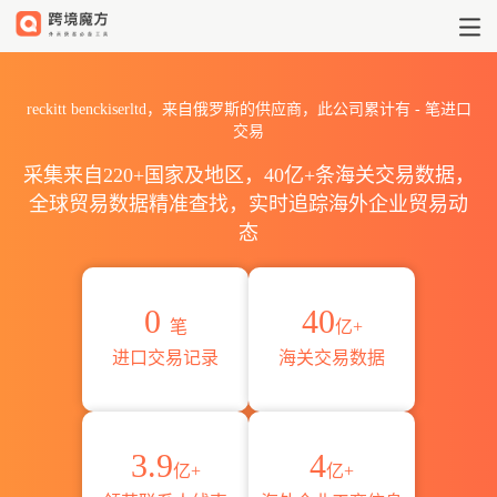
2026reckitt benckiserl
reckitt benckiserltd，来自俄罗斯的供应商，此公司累计有
-
笔进口
交易
采集来自220+国家及地区，40亿+条海关交易数据，
全球贸易数据精准查找，实时追踪海外企业贸易动
态
0
40
笔
亿+
进口交易记录
海关交易数据
3.9
4
亿+
亿+