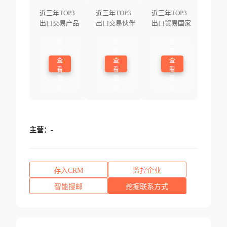
近三年TOP3
近三年TOP3
近三年TOP3
出口交易产品
出口交易伙伴
出口贸易国家
登
登
登
录
录
录
查
查
查
看
看
看
更
更
更
多
多
多
主营：
-
存入CRM
监控企业
智能搜邮
挖掘联系方式