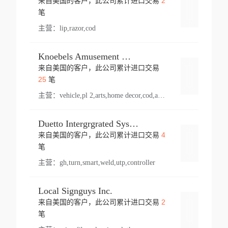
2
来自美国的客户，此公司累计进口交易
登录
笔
主营：
lip,razor,cod
Knoebels Amusement Resort
来自美国的客户，此公司累计进口交易
登录
25
笔
主营：
vehicle,pl 2,arts,home decor,cod,amusement ride,sea
Duetto Intergrgrated Systems Inc.
4
来自美国的客户，此公司累计进口交易
登录
笔
主营：
gh,turn,smart,weld,utp,controller
Local Signguys Inc.
2
来自美国的客户，此公司累计进口交易
登录
笔