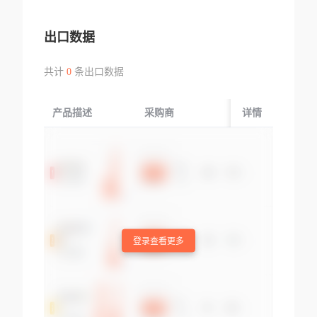
出口数据
共计
0
条出口数据
产品描述
采购商
起运国/地区
详情
登录查看更多