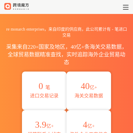
2026re monarch enterpr
re monarch enterprises，来自印度的供应商，此公司累计有
-
笔进口
交易
采集来自220+国家及地区，40亿+条海关交易数据，
全球贸易数据精准查找，实时追踪海外企业贸易动
态
0
40
笔
亿+
进口交易记录
海关交易数据
3.9
4
亿+
亿+