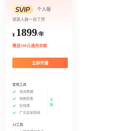
个人版
领英人脉一目了然
1899
/年
¥
赠送100元通用余额
立即开通
常用工具
海关数据
地图获客
不
限
在线搜
广交会采购商
AI工具