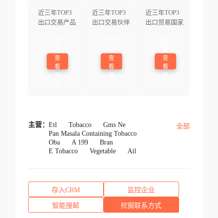
近三年TOP3
近三年TOP3
近三年TOP3
出口交易产品
出口交易伙伴
出口贸易国家
登
登
登
录
录
录
查
查
查
看
看
看
更
更
更
多
多
多
主营：
Etl
Tobacco
Gms Ne
全部
Pan Masala Containing Tobacco
Oba
A 199
Bran
E Tobacco
Vegetable
Ail
存入CRM
监控企业
智能搜邮
挖掘联系方式