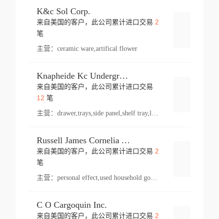
K&c Sol Corp.
2
来自美国的客户，此公司累计进口交易
登录
笔
主营：
ceramic ware,artifical flower
Knapheide Kc Underground
来自美国的客户，此公司累计进口交易
登录
12
笔
主营：
drawer,trays,side panel,shelf tray,lock drawer,panel,for vehicle,telescopic slide,drawer shelf,equipment,shelf,automotive part
Russell James Cornelia Arlington Va
2
来自美国的客户，此公司累计进口交易
登录
笔
主营：
personal effect,used household goods
C O Cargoquin Inc.
2
来自美国的客户，此公司累计进口交易