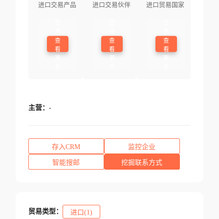
进口交易产品
进口交易伙伴
进口贸易国家
登
登
登
录
录
录
查
查
查
看
看
看
更
更
更
多
多
多
主营：
-
存入CRM
监控企业
智能搜邮
挖掘联系方式
贸易类型：
进口(1)