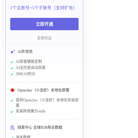
1个主账号+5个子账号（支持扩充）
立即开通
套餐权益
AI外贸员
AI获客模板定制
AI全托管自动获客
3000 AI积分
Openclaw（小龙虾）本地化部署
提供Openclaw（小龙虾）本地化安装部
署
安装跨境魔方skills
线索中心 全球B2B商业数据
海关数据