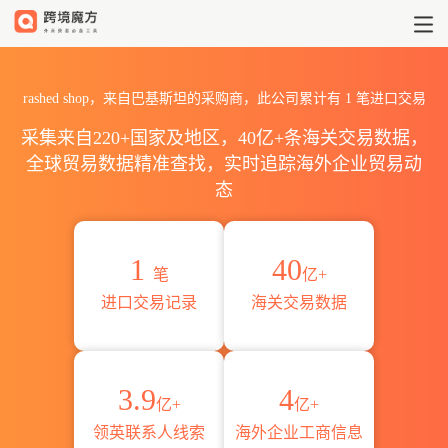
2026rashed shop海关进出口
rashed shop，来自巴基斯坦的采购商，此公司累计有
1
笔进口交易
采集来自220+国家及地区，40亿+条海关交易数据，
全球贸易数据精准查找，实时追踪海外企业贸易动
态
1
40
笔
亿+
进口交易记录
海关交易数据
3.9
4
亿+
亿+
领英联系人线索
海外企业工商信息