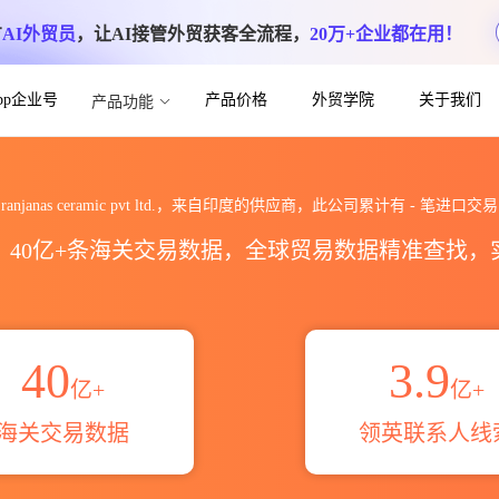
方
AI外贸员
，让AI接管外贸获客全流程，
20万+企业都在用！
App企业号
产品价格
外贸学院
关于我们
产品功能
t ltd.海关进出口数据统计_贸易概览_贸易
ranjanas ceramic pvt ltd.，来自印度的供应商，此公司累计有
-
笔进口交易
区，40亿+条海关交易数据，全球贸易数据精准查找
40
3.9
亿+
亿+
海关交易数据
领英联系人线