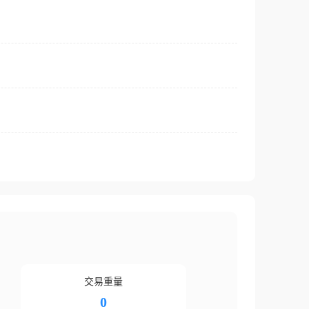
交易重量
0