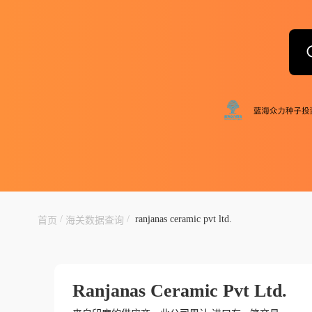
/
/
ranjanas ceramic pvt ltd.
首页
海关数据查询
Ranjanas Ceramic Pvt Ltd.