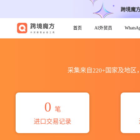
跨境魔
首页
AI外贸员
Whats
2026ranjanas ceramic pv
采集来自220+国家及地
0
笔
进口交易记录