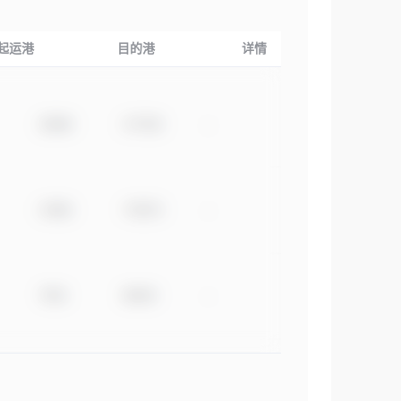
起运港
目的港
详情