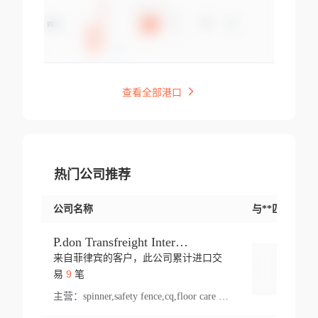
查看全部港口
热门公司推荐
公司名称
与**匹配交易
P.don Transfreight International
来自菲律宾的客户，此公司累计进口交
登录
9
易
笔
主营：
spinner,safety fence,cq,floor care machine,cargo,welded steel,web,essential,ratchet tie down,contact email,creatine monohydrate,x 50,bag,paper cups lid,erti,500 c,plush toy,steel wire,webbing,otr tyre,s8,food packaging,edmonton,quad,pc,floor cleaner,carton paper cup,wood pack,auto par,bar chair,oven,fitness products,leisure chair,canada,bicycle,rovin,pickup truck,rat,cover,carton,plastic lid,battery,ride on car,oil gas well,hat,pet cage,n tr,ionic,shoes tel,acrylic bathtub,microvit,fans,lumen,wheels,gin,tdr,tpo,llysine,hot,bur,bonnell spring,g class,dumbbell,condenser,s5,cleaner vacuum,d fence,board,wood,promi,swir,ail,orchard,mattres,cash,microfiber bathrobe,vacuum cleaner floor,access door,pad,wood packing,carton toy,gas well,cotton,freight prepaid,sga,heat exchange,mat,psn,al em,glc,lifting table,cod,plastic shell,wire po,foam,ladies knitted dress,rim,a1,roller,spare part,t 80,waterproof terminal,barbell set,vehicle,bicycle tire,go game,led light,computer chair,block mesh,stainless steel,ape,steel wire rope,carton paper box,ladies knitted pullover,threonine feed grade,electrical appliance,eyebolt,casing,rubber duck,ball,8 port,pet bottle,box steel,scaffolding parts,packing material,na e,polyester knit,blouse,d jack,vacuum flask,lip,aite,fruit plate,steel frame,sealing,mesh,s14,textile,office chair,pendant light,jet,bar stool,furniture,aluminium,wallet,carton pot,tool box,brand new tire,brightway,tria,strea,prop,fishing products,car bumper,butter,fog lamp cover,yofc,tableware,plastic,plastic bottle spray,fireplace,natural stone products,t sp,pullover,aluminium pan,massage product,spotlight,finned tube bundle,table,wood stick,high pressure cleaner,auto part,welded wire mesh,chinese medicine,mater,tsc,sea,cable,glove,supplies,kelvin,sacom,hot dipped galvanized steel pipe,ring wire,pright,rush,ion,paper bag,ring,cup sleeve,oil,gmh,car step,cabinet,leisure table,ladies knit top,sol,electric bicycle,pera,feed grade,air purifier,stanc,storage box,no wooden,pdo,iu,aluminium sheet,k2,p1,s 50,dj,vacuum cleaner,nylon bag,insulat,power,cleaner,hpa,molded,control arm,import,octg,s 99,tablecloth,screw,flail mower,dining chair,l ap,butyl inner tube,ppo,20 sp,wire lock accessories,mattress fabric,kitchen,s7,frame,steel,carton plastic,ipm,electrical cabinet,wear strip,racks,brand tire,tin,packaging material,ys,anji,ceramics product,metal furniture,sebacic acid,umber,flap,ladies knitted,bun pan,chemical substance,lusin,country of origin,edt,unica,stainless steel wire,weld,dire,ai r,poncho,toy car,chemical,t code,s corporation,oem,chinese herb,fly,hydrochloride,ppe,grille,lifting,socks,lighting,ale,unit,hood,stud,aircool,s glass fiber,brass valve valve,tssu,cotton bag,aka,gh,slusher,sporting good,bar stools,n steel,nonwoven bag,essar,ladies knitted skirt,light mouse,drilling,spin bike,sling,insulation tubing,string wound filter cartridge,door frame,u post,optical fibre cable,glass,md,kumho,synthetic grass,shoes,cific,mobil,carton box,fence panel,new tire,chi