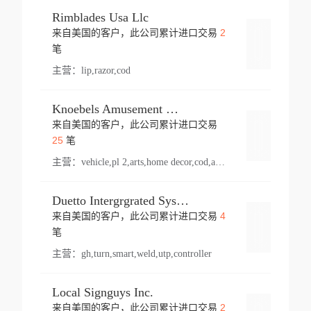
Rimblades Usa Llc
2
来自美国的客户，此公司累计进口交易
登录
笔
主营：
lip,razor,cod
Knoebels Amusement Resort
来自美国的客户，此公司累计进口交易
登录
25
笔
主营：
vehicle,pl 2,arts,home decor,cod,amusement ride,sea
Duetto Intergrgrated Systems Inc.
4
来自美国的客户，此公司累计进口交易
登录
笔
主营：
gh,turn,smart,weld,utp,controller
Local Signguys Inc.
2
来自美国的客户，此公司累计进口交易