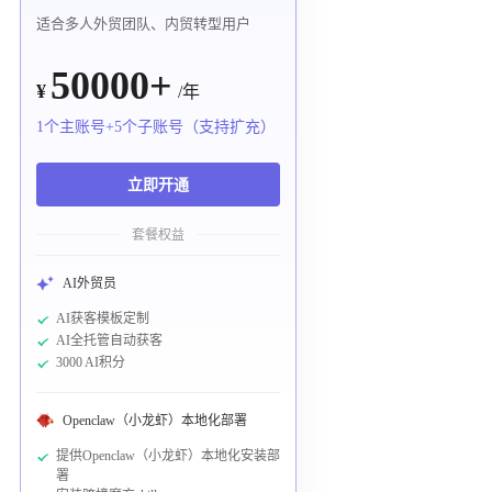
适合多人外贸团队、内贸转型用户
50000+
¥
/年
1个主账号+5个子账号（支持扩充）
立即开通
套餐权益
AI外贸员
AI获客模板定制
AI全托管自动获客
3000 AI积分
Openclaw（小龙虾）本地化部署
提供Openclaw（小龙虾）本地化安装部
署