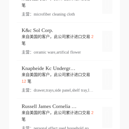
登录
笔
主营：
microfiber cleaning cloth
K&c Sol Corp.
2
来自美国的客户，此公司累计进口交易
登录
笔
主营：
ceramic ware,artifical flower
Knapheide Kc Underground
来自美国的客户，此公司累计进口交易
登录
12
笔
主营：
drawer,trays,side panel,shelf tray,lock drawer,panel,for vehicle,telescopic slide,drawer shelf,equipment,shelf,automotive part
Russell James Cornelia Arlington Va
2
来自美国的客户，此公司累计进口交易
登录
笔
主营：
personal effect,used household goods