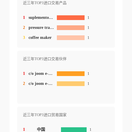
近三年TOP3进口交易产品
1
suplementos , juguete , ropa , perfume
1
2
pressure transmitter
1
3
coffee maker
1
近三年TOP3进口交易伙伴
1
c/o joom e-commerce company li
1
2
c/o joom e-commerce company limite
1
近三年TOP3进口贸易国家
1
中国
1