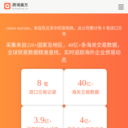
2026ramos myriam海关进出
ramos myriam，来自厄瓜多尔的采购商，此公司累计有
8
笔进口交
易
采集来自220+国家及地区，40亿+条海关交易数据，
全球贸易数据精准查找，实时追踪海外企业贸易动
态
8
40
笔
亿+
进口交易记录
海关交易数据
3.9
4
亿+
亿+