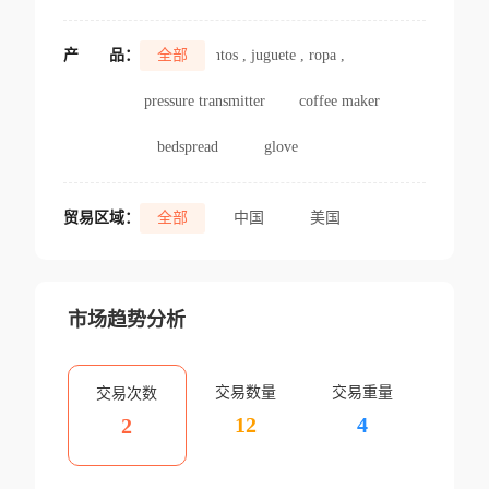
产
品：
全部
suplementos , juguete , ropa , perfume
pressure transmitter
coffee maker
bedspread
glove
贸易区域：
全部
中国
美国
市场趋势分析
交易数量
交易重量
交易次数
12
4
2