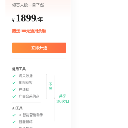
领英人脉一目了然
1899
/年
¥
赠送100元通用余额
立即开通
常用工具
海关数据
地图获客
不
限
在线搜
共享
广交会采购商
100次/日
AI工具
AI智能营销助手
智能搜邮