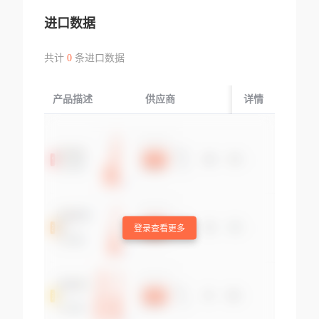
进口数据
共计
0
条进口数据
产品描述
供应商
起运国/地区
详情
登录查看更多