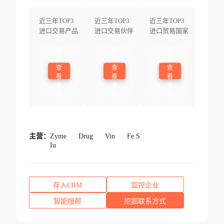
近三年TOP3
近三年TOP3
近三年TOP3
进口交易产品
进口交易伙伴
进口贸易国家
登
登
登
录
录
录
查
查
查
看
看
看
更
更
更
多
多
多
主营：
Zyme
Drug
Vin
Fe S
Iu
存入CRM
监控企业
智能搜邮
挖掘联系方式