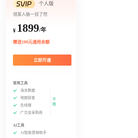
个人版
领英人脉一目了然
1899
/年
¥
赠送100元通用余额
立即开通
常用工具
海关数据
地图获客
不
限
在线搜
广交会采购商
AI工具
AI智能营销助手