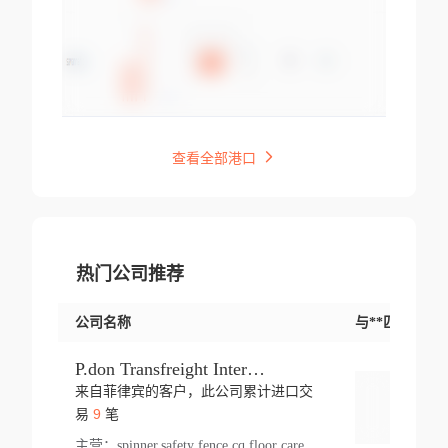
查看全部港口
热门公司推荐
公司名称
与**匹配交易
P.don Transfreight International
来自菲律宾的客户，此公司累计进口交
登录
9
易
笔
主营：
spinner,safety fence,cq,floor care machine,cargo,welded steel,web,essential,ratchet tie down,contact email,creatine monohydrate,x 50,bag,paper cups lid,erti,500 c,plush toy,steel wire,webbing,otr tyre,s8,food packaging,edmonton,quad,pc,floor cleaner,carton paper cup,wood pack,auto par,bar chair,oven,fitness products,leisure chair,canada,bicycle,rovin,pickup truck,rat,cover,carton,plastic lid,battery,ride on car,oil gas well,hat,pet cage,n tr,ionic,shoes tel,acrylic bathtub,microvit,fans,lumen,wheels,gin,tdr,tpo,llysine,hot,bur,bonnell spring,g class,dumbbell,condenser,s5,cleaner vacuum,d fence,board,wood,promi,swir,ail,orchard,mattres,cash,microfiber bathrobe,vacuum cleaner floor,access door,pad,wood packing,carton toy,gas well,cotton,freight prepaid,sga,heat exchange,mat,psn,al em,glc,lifting table,cod,plastic shell,wire po,foam,ladies knitted dress,rim,a1,roller,spare part,t 80,waterproof terminal,barbell set,vehicle,bicycle tire,go game,led light,computer chair,block mesh,stainless steel,ape,steel wire rope,carton paper box,ladies knitted pullover,threonine feed grade,electrical appliance,eyebolt,casing,rubber duck,ball,8 port,pet bottle,box steel,scaffolding parts,packing material,na e,polyester knit,blouse,d jack,vacuum flask,lip,aite,fruit plate,steel frame,sealing,mesh,s14,textile,office chair,pendant light,jet,bar stool,furniture,aluminium,wallet,carton pot,tool box,brand new tire,brightway,tria,strea,prop,fishing products,car bumper,butter,fog lamp cover,yofc,tableware,plastic,plastic bottle spray,fireplace,natural stone products,t sp,pullover,aluminium pan,massage product,spotlight,finned tube bundle,table,wood stick,high pressure cleaner,auto part,welded wire mesh,chinese medicine,mater,tsc,sea,cable,glove,supplies,kelvin,sacom,hot dipped galvanized steel pipe,ring wire,pright,rush,ion,paper bag,ring,cup sleeve,oil,gmh,car step,cabinet,leisure table,ladies knit top,sol,electric bicycle,pera,feed grade,air purifier,stanc,storage box,no wooden,pdo,iu,aluminium sheet,k2,p1,s 50,dj,vacuum cleaner,nylon bag,insulat,power,cleaner,hpa,molded,control arm,import,octg,s 99,tablecloth,screw,flail mower,dining chair,l ap,butyl inner tube,ppo,20 sp,wire lock accessories,mattress fabric,kitchen,s7,frame,steel,carton plastic,ipm,electrical cabinet,wear strip,racks,brand tire,tin,packaging material,ys,anji,ceramics product,metal furniture,sebacic acid,umber,flap,ladies knitted,bun pan,chemical substance,lusin,country of origin,edt,unica,stainless steel wire,weld,dire,ai r,poncho,toy car,chemical,t code,s corporation,oem,chinese herb,fly,hydrochloride,ppe,grille,lifting,socks,lighting,ale,unit,hood,stud,aircool,s glass fiber,brass valve valve,tssu,cotton bag,aka,gh,slusher,sporting good,bar stools,n steel,nonwoven bag,essar,ladies knitted skirt,light mouse,drilling,spin bike,sling,insulation tubing,string wound filter cartridge,door frame,u post,optical fibre cable,glass,md,kumho,synthetic grass,shoes,cific,mobil,carton box,fence panel,new tire,chi