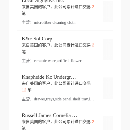
Local Signguys Inc.
2
来自美国的客户，此公司累计进口交易
登录
笔
主营：
microfiber cleaning cloth
K&c Sol Corp.
2
来自美国的客户，此公司累计进口交易
登录
笔
主营：
ceramic ware,artifical flower
Knapheide Kc Underground
来自美国的客户，此公司累计进口交易
登录
12
笔
主营：
drawer,trays,side panel,shelf tray,lock drawer,panel,for vehicle,telescopic slide,drawer shelf,equipment,shelf,automotive part
Russell James Cornelia Arlington Va
2
来自美国的客户，此公司累计进口交易
登录
笔