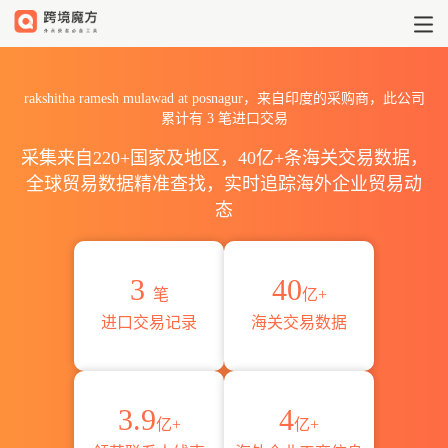
2026rakshitha ramesh mu
rakshitha ramesh mulawad at posnagur，来自印度的采购商，此公司
累计有
3
笔进口交易
采集来自220+国家及地区，40亿+条海关交易数据，
全球贸易数据精准查找，实时追踪海外企业贸易动
态
3
40
笔
亿+
进口交易记录
海关交易数据
3.9
4
亿+
亿+