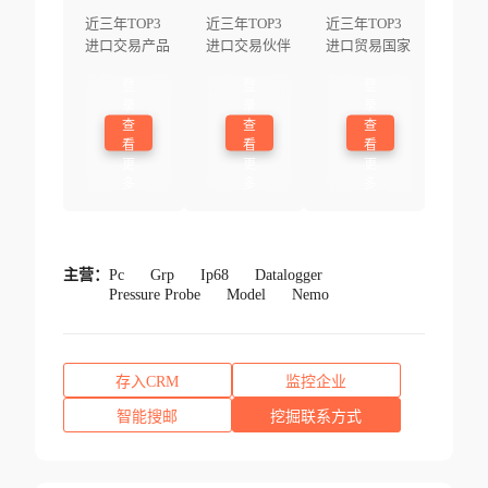
近三年TOP3
近三年TOP3
近三年TOP3
进口交易产品
进口交易伙伴
进口贸易国家
登
登
登
录
录
录
查
查
查
看
看
看
更
更
更
多
多
多
主营：
Pc
Grp
Ip68
Datalogger
Pressure Probe
Model
Nemo
存入CRM
监控企业
智能搜邮
挖掘联系方式