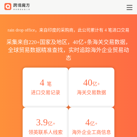
2026rain drop office海
rain drop office，来自印度的采购商，此公司累计有
4
笔进口交易
采集来自220+国家及地区，40亿+条海关交易数据，
全球贸易数据精准查找，实时追踪海外企业贸易动
态
4
40
笔
亿+
进口交易记录
海关交易数据
3.9
4
亿+
亿+
领英联系人线索
海外企业工商信息