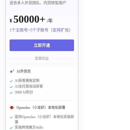
适合多人外贸团队、内贸转型用户
50000+
¥
/年
1个主账号+5个子账号（支持扩充）
立即开通
套餐权益
AI外贸员
AI获客模板定制
AI全托管自动获客
3000 AI积分
Openclaw（小龙虾）本地化部署
提供Openclaw（小龙虾）本地化安装部
署
安装跨境魔方skills