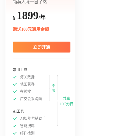
领英人脉一目了然
1899
/年
¥
赠送100元通用余额
立即开通
常用工具
海关数据
地图获客
不
限
在线搜
共享
广交会采购商
100次/日
AI工具
AI智能营销助手
智能搜邮
邮件检测