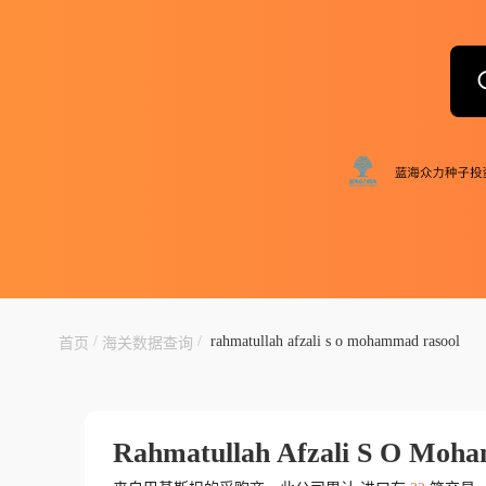
/
/
rahmatullah afzali s o mohammad rasool
首页
海关数据查询