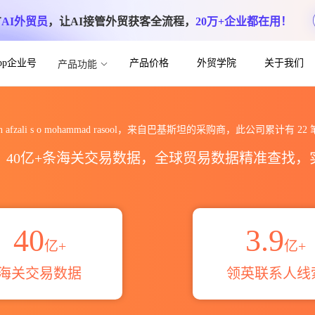
方
AI外贸员
，让AI接管外贸获客全流程，
20万+企业都在用！
App企业号
产品价格
外贸学院
关于我们
产品功能
 o mohammad rasool海关进出口数
llah afzali s o mohammad rasool，来自巴基斯坦的采购商，此公司累计有
22
区，40亿+条海关交易数据，全球贸易数据精准查找
40
3.9
亿+
亿+
海关交易数据
领英联系人线