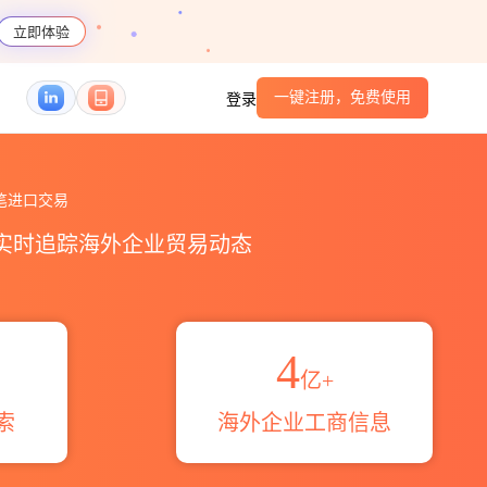
立即体验
一键注册，免费使用
登录
据统计_贸易概览_贸易区域伙伴_HS编码港口_跨
笔进口交易
，实时追踪海外企业贸易动态
4
亿+
索
海外企业工商信息