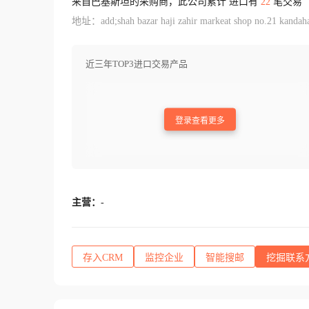
来自巴基斯坦的采购商，此公司累计 进口有
22
笔交易
地址：add;shah bazar haji zahir markeat shop no.21 kandahar
近三年TOP3进口交易产品
登录查看更多
主营：
-
存入CRM
监控企业
智能搜邮
挖掘联系