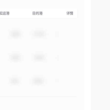
起运港
目的港
详情