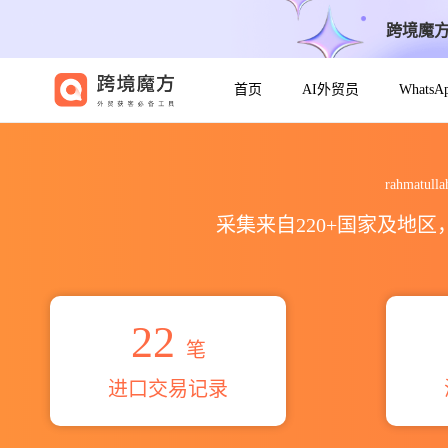
跨境魔
首页
AI外贸员
Whats
2026rahmatullah afzali s
rahmatu
采集来自220+国家及地
22
笔
进口交易记录