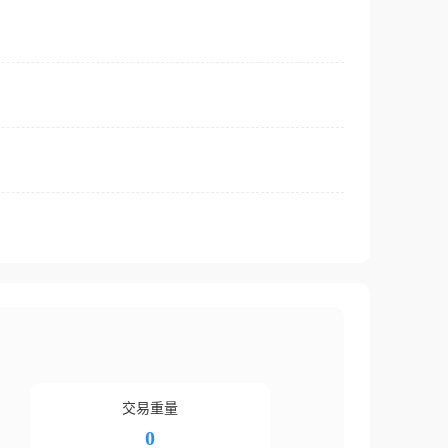
交易重量
0