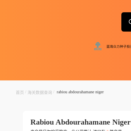
/
/
rabiou abdourahamane niger
首页
海关数据查询
Rabiou Abdourahamane Niger