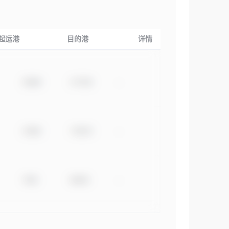
起运港
目的港
详情