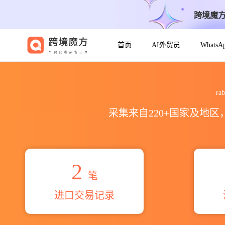
跨境魔
首页
AI外贸员
Whats
2026rabiou abdourahama
r
采集来自220+国家及地
2
笔
进口交易记录