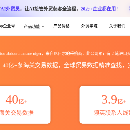
方
AI外贸员
，让AI接管外贸获客全流程，
20万+企业都在用！
App企业号
产品价格
外贸学院
关于我们
产品功能
ne niger海关进出口数据统计_贸易概览
abiou abdourahamane niger，来自尼日尔的采购商，此公司累计有
2
笔进口
区，40亿+条海关交易数据，全球贸易数据精准查找
40
3.9
亿+
亿+
海关交易数据
领英联系人线