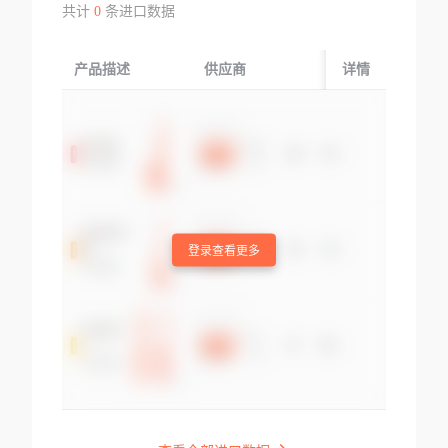
共计
0
条进口数据
产品描述
供应商
起运国/地区
详情
登录查看更多