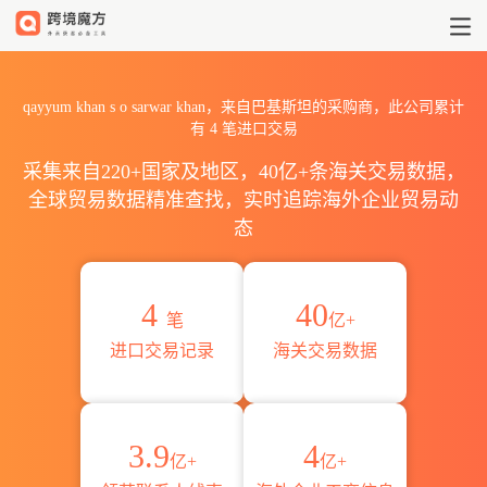
2026qayyum khan s o sa
qayyum khan s o sarwar khan，来自巴基斯坦的采购商，此公司累计
有
4
笔进口交易
采集来自220+国家及地区，40亿+条海关交易数据，
全球贸易数据精准查找，实时追踪海外企业贸易动
态
4
40
笔
亿+
进口交易记录
海关交易数据
3.9
4
亿+
亿+