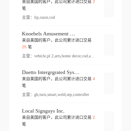
2
来自美国的客户，此公司累计进口交易
登录
笔
主营：
lip,razor,cod
Knoebels Amusement Resort
来自美国的客户，此公司累计进口交易
登录
25
笔
主营：
vehicle,pl 2,arts,home decor,cod,amusement ride,sea
Duetto Intergrgrated Systems Inc.
4
来自美国的客户，此公司累计进口交易
登录
笔
主营：
gh,turn,smart,weld,utp,controller
Local Signguys Inc.
2
来自美国的客户，此公司累计进口交易
登录
笔