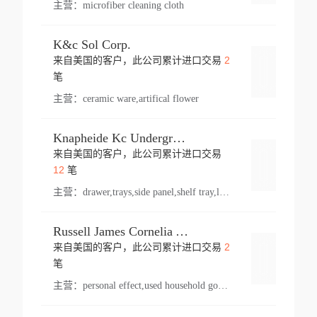
主营：
microfiber cleaning cloth
K&c Sol Corp.
2
来自美国的客户，此公司累计进口交易
登录
笔
主营：
ceramic ware,artifical flower
Knapheide Kc Underground
来自美国的客户，此公司累计进口交易
登录
12
笔
主营：
drawer,trays,side panel,shelf tray,lock drawer,panel,for vehicle,telescopic slide,drawer shelf,equipment,shelf,automotive part
Russell James Cornelia Arlington Va
2
来自美国的客户，此公司累计进口交易
登录
笔
主营：
personal effect,used household goods