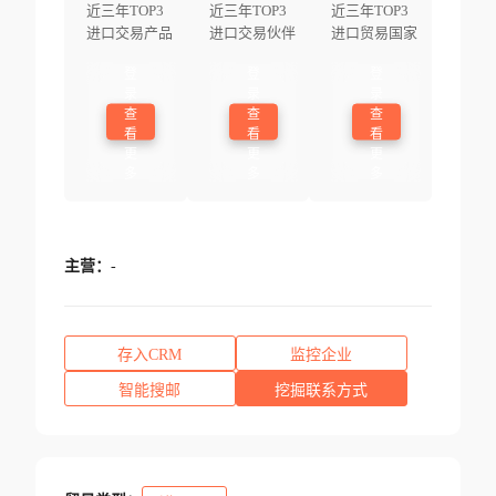
近三年TOP3
近三年TOP3
近三年TOP3
进口交易产品
进口交易伙伴
进口贸易国家
登
登
登
录
录
录
查
查
查
看
看
看
更
更
更
多
多
多
主营：
-
存入CRM
监控企业
智能搜邮
挖掘联系方式