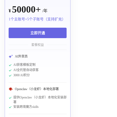
50000+
¥
/年
1个主账号+5个子账号（支持扩充）
立即开通
套餐权益
AI外贸员
AI获客模板定制
AI全托管自动获客
3000 AI积分
Openclaw（小龙虾）本地化部署
提供Openclaw（小龙虾）本地化安装部
署
安装跨境魔方skills