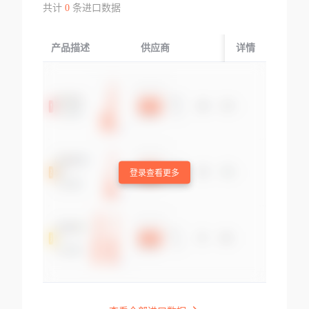
共计
0
条进口数据
产品描述
供应商
起运国/地区
详情
登录查看更多