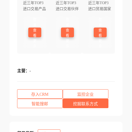
近三年TOP3
近三年TOP3
近三年TOP3
进口交易产品
进口交易伙伴
进口贸易国家
登
登
登
录
录
录
查
查
查
看
看
看
更
更
更
多
多
多
主营：
-
存入CRM
监控企业
智能搜邮
挖掘联系方式