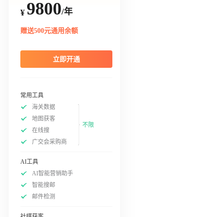
9800
/年
¥
赠送500元通用余额
立即开通
常用工具
海关数据
地图获客
不限
在线搜
广交会采购商
AI工具
AI智能营销助手
智能搜邮
邮件检测
社媒获客