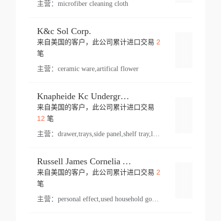
主营：
microfiber cleaning cloth
K&c Sol Corp.
2
来自美国的客户，此公司累计进口交易
登录
笔
主营：
ceramic ware,artifical flower
Knapheide Kc Underground
来自美国的客户，此公司累计进口交易
登录
12
笔
主营：
drawer,trays,side panel,shelf tray,lock drawer,panel,for vehicle,telescopic slide,drawer shelf,equipment,shelf,automotive part
Russell James Cornelia Arlington Va
2
来自美国的客户，此公司累计进口交易
登录
笔
主营：
personal effect,used household goods