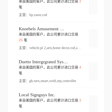
2
来自美国的客户，此公司累计进口交易
登录
笔
主营：
lip,razor,cod
Knoebels Amusement Resort
来自美国的客户，此公司累计进口交易
登录
25
笔
主营：
vehicle,pl 2,arts,home decor,cod,amusement ride,sea
Duetto Intergrgrated Systems Inc.
4
来自美国的客户，此公司累计进口交易
登录
笔
主营：
gh,turn,smart,weld,utp,controller
Local Signguys Inc.
2
来自美国的客户，此公司累计进口交易
登录
笔