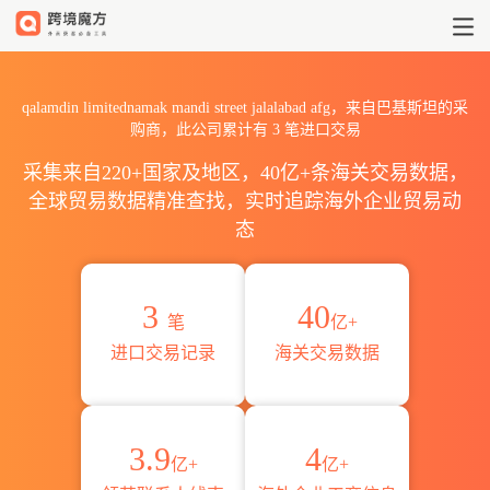
2026qalamdin limitednamak
qalamdin limitednamak mandi street jalalabad afg，来自巴基斯坦的采
购商，此公司累计有
3
笔进口交易
采集来自220+国家及地区，40亿+条海关交易数据，
全球贸易数据精准查找，实时追踪海外企业贸易动
态
3
40
笔
亿+
进口交易记录
海关交易数据
3.9
4
亿+
亿+