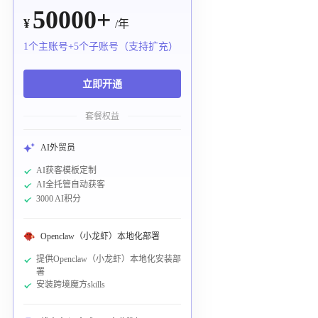
50000+
¥
/年
1个主账号+5个子账号（支持扩充）
立即开通
套餐权益
AI外贸员
AI获客模板定制
AI全托管自动获客
3000 AI积分
Openclaw（小龙虾）本地化部署
提供Openclaw（小龙虾）本地化安装部
署
安装跨境魔方skills