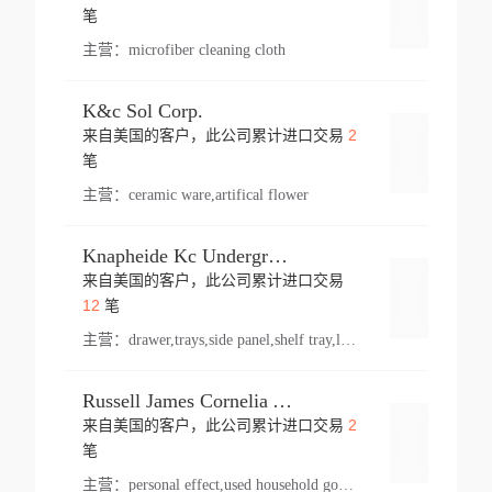
登录
笔
主营：
microfiber cleaning cloth
K&c Sol Corp.
2
来自美国的客户，此公司累计进口交易
登录
笔
主营：
ceramic ware,artifical flower
Knapheide Kc Underground
来自美国的客户，此公司累计进口交易
登录
12
笔
主营：
drawer,trays,side panel,shelf tray,lock drawer,panel,for vehicle,telescopic slide,drawer shelf,equipment,shelf,automotive part
Russell James Cornelia Arlington Va
2
来自美国的客户，此公司累计进口交易
登录
笔
主营：
personal effect,used household goods