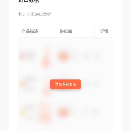
进口数据
共计
0
条进口数据
产品描述
供应商
起运国/地区
详情
登录查看更多