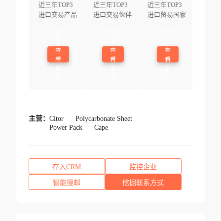
近三年TOP3
近三年TOP3
近三年TOP3
进口交易产品
进口交易伙伴
进口贸易国家
登
登
登
录
录
录
查
查
查
看
看
看
更
更
更
多
多
多
主营：
Citor
Polycarbonate Sheet
Power Pack
Cape
存入CRM
监控企业
智能搜邮
挖掘联系方式