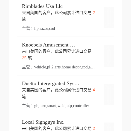
Rimblades Usa Llc
2
来自美国的客户，此公司累计进口交易
登录
笔
主营：
lip,razor,cod
Knoebels Amusement Resort
来自美国的客户，此公司累计进口交易
登录
25
笔
主营：
vehicle,pl 2,arts,home decor,cod,amusement ride,sea
Duetto Intergrgrated Systems Inc.
4
来自美国的客户，此公司累计进口交易
登录
笔
主营：
gh,turn,smart,weld,utp,controller
Local Signguys Inc.
2
来自美国的客户，此公司累计进口交易