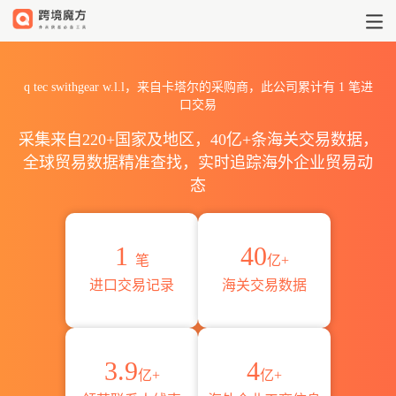
2026q tec swithgear w.
q tec swithgear w.l.l，来自卡塔尔的采购商，此公司累计有
1
笔进
口交易
采集来自220+国家及地区，40亿+条海关交易数据，
全球贸易数据精准查找，实时追踪海外企业贸易动
态
1
40
笔
亿+
进口交易记录
海关交易数据
3.9
4
亿+
亿+