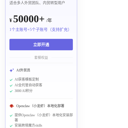
适合多人外贸团队、内贸转型用户
50000+
¥
/年
1个主账号+5个子账号（支持扩充）
立即开通
套餐权益
AI外贸员
AI获客模板定制
AI全托管自动获客
3000 AI积分
Openclaw（小龙虾）本地化部署
提供Openclaw（小龙虾）本地化安装部
署
安装跨境魔方skills