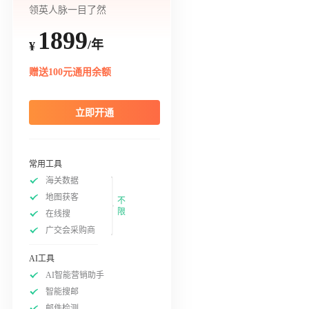
领英人脉一目了然
1899
/年
¥
赠送100元通用余额
立即开通
常用工具
海关数据
地图获客
不
限
在线搜
广交会采购商
AI工具
AI智能营销助手
智能搜邮
邮件检测