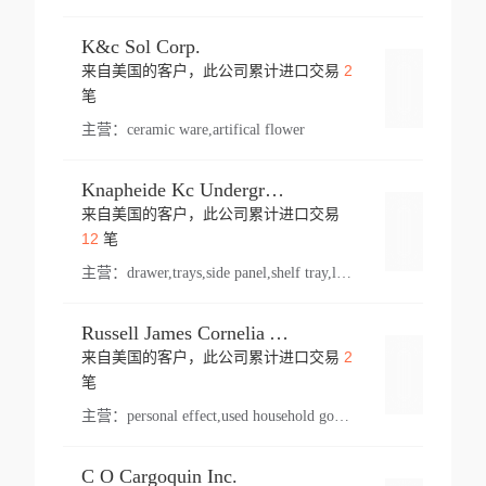
K&c Sol Corp.
2
来自美国的客户，此公司累计进口交易
登录
笔
主营：
ceramic ware,artifical flower
Knapheide Kc Underground
来自美国的客户，此公司累计进口交易
登录
12
笔
主营：
drawer,trays,side panel,shelf tray,lock drawer,panel,for vehicle,telescopic slide,drawer shelf,equipment,shelf,automotive part
Russell James Cornelia Arlington Va
2
来自美国的客户，此公司累计进口交易
登录
笔
主营：
personal effect,used household goods
C O Cargoquin Inc.