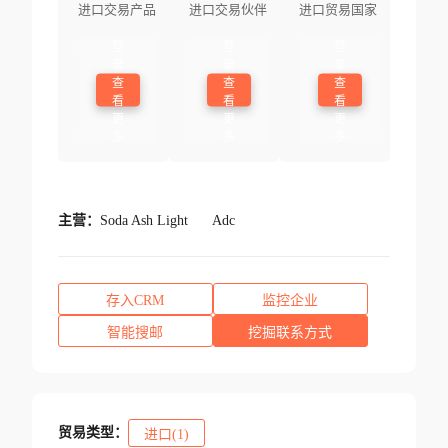
进口交易产品
进口交易伙伴
进口贸易国家
登
登
登
录
录
录
查
查
查
看
看
看
更
更
更
多
多
多
主营：
Soda Ash Light
Adc
存入CRM
监控企业
智能搜邮
挖掘联系方式
贸易类型：
进口(1)