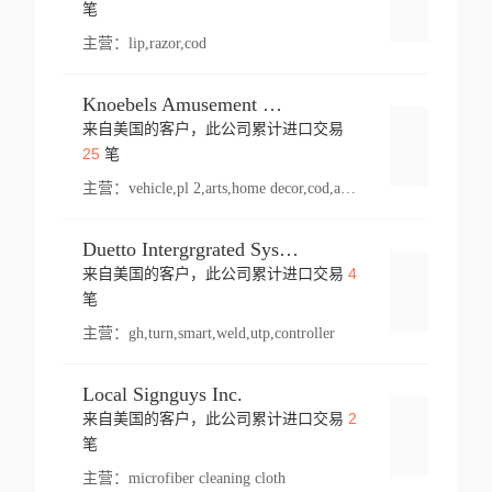
登录
笔
主营：
lip,razor,cod
Knoebels Amusement Resort
来自美国的客户，此公司累计进口交易
登录
25
笔
主营：
vehicle,pl 2,arts,home decor,cod,amusement ride,sea
Duetto Intergrgrated Systems Inc.
4
来自美国的客户，此公司累计进口交易
登录
笔
主营：
gh,turn,smart,weld,utp,controller
Local Signguys Inc.
2
来自美国的客户，此公司累计进口交易
登录
笔
主营：
microfiber cleaning cloth