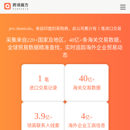
2026pvs chemicals海关进
pvs chemicals，来自印度的采购商，此公司累计有
1
笔进口交易
采集来自220+国家及地区，40亿+条海关交易数据，
全球贸易数据精准查找，实时追踪海外企业贸易动
态
1
40
笔
亿+
进口交易记录
海关交易数据
3.9
4
亿+
亿+
领英联系人线索
海外企业工商信息