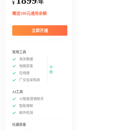
1899
/年
¥
赠送100元通用余额
立即开通
常用工具
海关数据
地图获客
不
限
在线搜
广交会采购商
AI工具
AI智能营销助手
智能搜邮
邮件检测
社媒获客