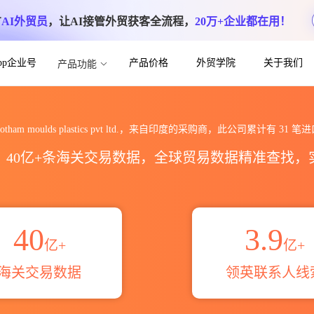
方
AI外贸员
，让AI接管外贸获客全流程，
20万+企业都在用！
App企业号
产品价格
外贸学院
关于我们
产品功能
lastics pvt ltd.海关进出口数据统
shotham moulds plastics pvt ltd.，来自印度的采购商，此公司累计有
31
笔进
区，40亿+条海关交易数据，全球贸易数据精准查找
40
3.9
亿+
亿+
海关交易数据
领英联系人线