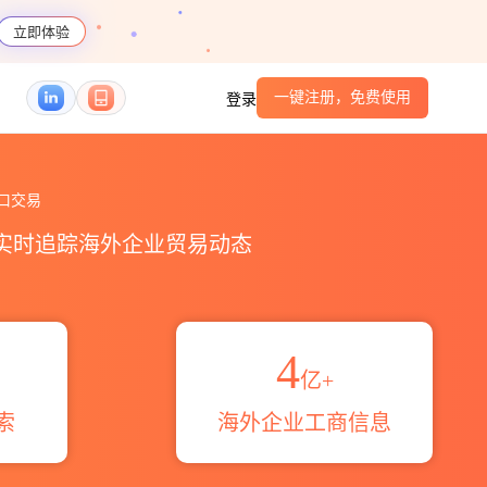
立即体验
一键注册，免费使用
登录
计_贸易概览_贸易区域伙伴_HS编码港口_跨境魔
口交易
，实时追踪海外企业贸易动态
4
亿+
索
海外企业工商信息