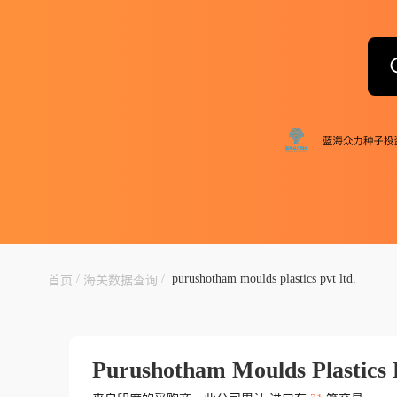
/
/
purushotham moulds plastics pvt ltd.
首页
海关数据查询
Purushotham Moulds Plastics 