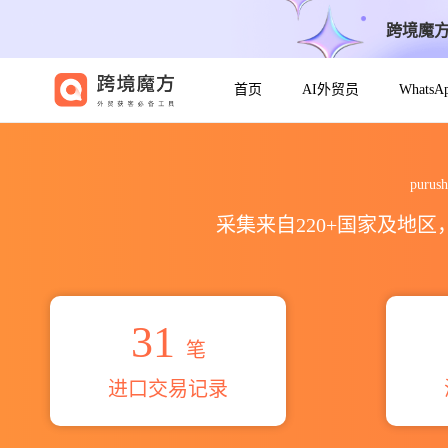
跨境魔
首页
AI外贸员
Whats
2026purushotham moulds p
puru
采集来自220+国家及地
31
笔
进口交易记录