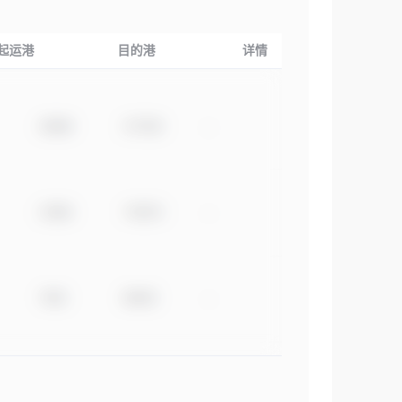
起运港
目的港
详情