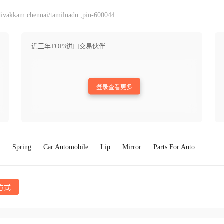
divakkam chennai/tamilnadu.,pin-600044
近三年TOP3进口交易伙伴
登录查看更多
s
Spring
Car Automobile
Lip
Mirror
Parts For Auto
方式