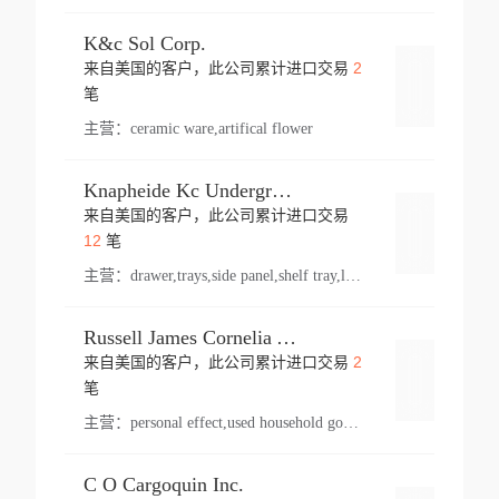
K&c Sol Corp.
2
来自美国的客户，此公司累计进口交易
登录
笔
主营：
ceramic ware,artifical flower
Knapheide Kc Underground
来自美国的客户，此公司累计进口交易
登录
12
笔
主营：
drawer,trays,side panel,shelf tray,lock drawer,panel,for vehicle,telescopic slide,drawer shelf,equipment,shelf,automotive part
Russell James Cornelia Arlington Va
2
来自美国的客户，此公司累计进口交易
登录
笔
主营：
personal effect,used household goods
C O Cargoquin Inc.