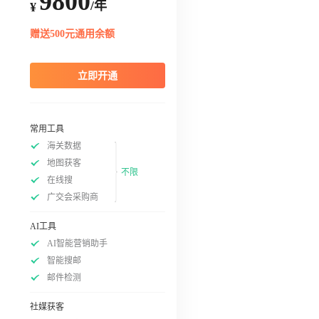
9800
/年
¥
赠送500元通用余额
立即开通
常用工具
海关数据
地图获客
不限
在线搜
广交会采购商
AI工具
AI智能营销助手
智能搜邮
邮件检测
社媒获客