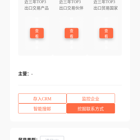
近三年TOP3
近三年TOP3
近三年TOP3
出口交易产品
出口交易伙伴
出口贸易国家
登
登
登
录
录
录
查
查
查
看
看
看
更
更
更
多
多
多
主营：
-
存入CRM
监控企业
智能搜邮
挖掘联系方式