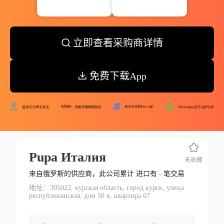
立即查看采购商详情
免费下载App
Pupa Италия
未收藏
来自俄罗斯的供应商，此公司累计 进口有
-
笔交易
地址：305022, курская область, город курск, улица
республиканская, дом 50 в, квартира 67