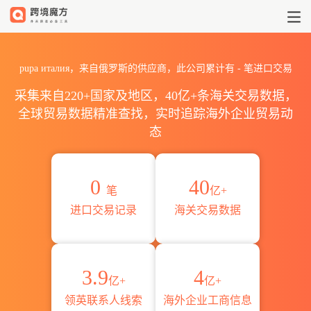
2026pupa италия海关进出口
pupa италия，来自俄罗斯的供应商，此公司累计有
-
笔进口交易
采集来自220+国家及地区，40亿+条海关交易数据，
全球贸易数据精准查找，实时追踪海外企业贸易动
态
0
40
笔
亿+
进口交易记录
海关交易数据
3.9
4
亿+
亿+
领英联系人线索
海外企业工商信息