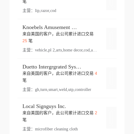
笔
主营：
lip,razor,cod
Knoebels Amusement Resort
来自美国的客户，此公司累计进口交易
登录
25
笔
主营：
vehicle,pl 2,arts,home decor,cod,amusement ride,sea
Duetto Intergrgrated Systems Inc.
4
来自美国的客户，此公司累计进口交易
登录
笔
主营：
gh,turn,smart,weld,utp,controller
Local Signguys Inc.
2
来自美国的客户，此公司累计进口交易
登录
笔
主营：
microfiber cleaning cloth