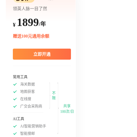
领英人脉一目了然
1899
/年
¥
赠送100元通用余额
立即开通
常用工具
海关数据
地图获客
不
限
在线搜
共享
广交会采购商
100次/日
AI工具
AI智能营销助手
智能搜邮