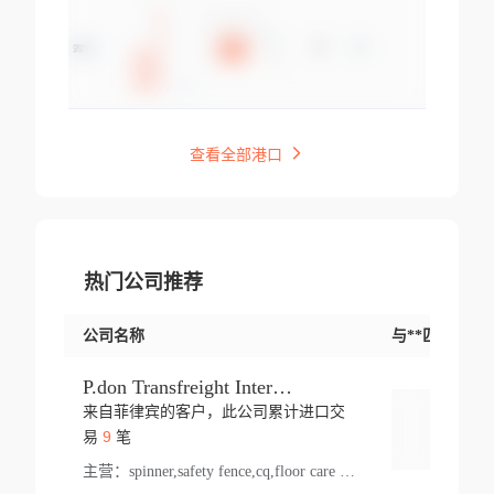
查看全部港口
热门公司推荐
公司名称
与**匹配交易
P.don Transfreight International
来自菲律宾的客户，此公司累计进口交
登录
9
易
笔
主营：
spinner,safety fence,cq,floor care machine,cargo,welded steel,web,essential,ratchet tie down,contact email,creatine monohydrate,x 50,bag,paper cups lid,erti,500 c,plush toy,steel wire,webbing,otr tyre,s8,food packaging,edmonton,quad,pc,floor cleaner,carton paper cup,wood pack,auto par,bar chair,oven,fitness products,leisure chair,canada,bicycle,rovin,pickup truck,rat,cover,carton,plastic lid,battery,ride on car,oil gas well,hat,pet cage,n tr,ionic,shoes tel,acrylic bathtub,microvit,fans,lumen,wheels,gin,tdr,tpo,llysine,hot,bur,bonnell spring,g class,dumbbell,condenser,s5,cleaner vacuum,d fence,board,wood,promi,swir,ail,orchard,mattres,cash,microfiber bathrobe,vacuum cleaner floor,access door,pad,wood packing,carton toy,gas well,cotton,freight prepaid,sga,heat exchange,mat,psn,al em,glc,lifting table,cod,plastic shell,wire po,foam,ladies knitted dress,rim,a1,roller,spare part,t 80,waterproof terminal,barbell set,vehicle,bicycle tire,go game,led light,computer chair,block mesh,stainless steel,ape,steel wire rope,carton paper box,ladies knitted pullover,threonine feed grade,electrical appliance,eyebolt,casing,rubber duck,ball,8 port,pet bottle,box steel,scaffolding parts,packing material,na e,polyester knit,blouse,d jack,vacuum flask,lip,aite,fruit plate,steel frame,sealing,mesh,s14,textile,office chair,pendant light,jet,bar stool,furniture,aluminium,wallet,carton pot,tool box,brand new tire,brightway,tria,strea,prop,fishing products,car bumper,butter,fog lamp cover,yofc,tableware,plastic,plastic bottle spray,fireplace,natural stone products,t sp,pullover,aluminium pan,massage product,spotlight,finned tube bundle,table,wood stick,high pressure cleaner,auto part,welded wire mesh,chinese medicine,mater,tsc,sea,cable,glove,supplies,kelvin,sacom,hot dipped galvanized steel pipe,ring wire,pright,rush,ion,paper bag,ring,cup sleeve,oil,gmh,car step,cabinet,leisure table,ladies knit top,sol,electric bicycle,pera,feed grade,air purifier,stanc,storage box,no wooden,pdo,iu,aluminium sheet,k2,p1,s 50,dj,vacuum cleaner,nylon bag,insulat,power,cleaner,hpa,molded,control arm,import,octg,s 99,tablecloth,screw,flail mower,dining chair,l ap,butyl inner tube,ppo,20 sp,wire lock accessories,mattress fabric,kitchen,s7,frame,steel,carton plastic,ipm,electrical cabinet,wear strip,racks,brand tire,tin,packaging material,ys,anji,ceramics product,metal furniture,sebacic acid,umber,flap,ladies knitted,bun pan,chemical substance,lusin,country of origin,edt,unica,stainless steel wire,weld,dire,ai r,poncho,toy car,chemical,t code,s corporation,oem,chinese herb,fly,hydrochloride,ppe,grille,lifting,socks,lighting,ale,unit,hood,stud,aircool,s glass fiber,brass valve valve,tssu,cotton bag,aka,gh,slusher,sporting good,bar stools,n steel,nonwoven bag,essar,ladies knitted skirt,light mouse,drilling,spin bike,sling,insulation tubing,string wound filter cartridge,door frame,u post,optical fibre cable,glass,md,kumho,synthetic grass,shoes,cific,mobil,carton box,fence panel,new tire,chi