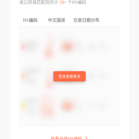
进口贸易匹配到共计
10+
个HS编码
HS编码
中文描述
交易日期分布
TOP
登录查看更多
查看全部HS编码