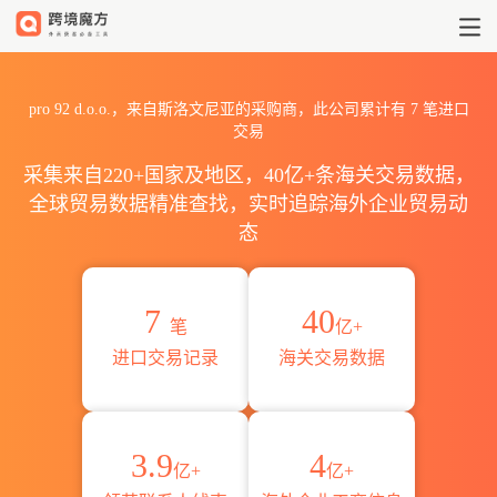
2026pro 92 d.o.o.海关进出
pro 92 d.o.o.，来自斯洛文尼亚的采购商，此公司累计有
7
笔进口
交易
采集来自220+国家及地区，40亿+条海关交易数据，
全球贸易数据精准查找，实时追踪海外企业贸易动
态
7
40
笔
亿+
进口交易记录
海关交易数据
3.9
4
亿+
亿+