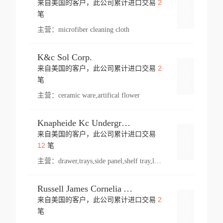
2
来自美国的客户，此公司累计进口交易
登录
笔
主营：
microfiber cleaning cloth
K&c Sol Corp.
2
来自美国的客户，此公司累计进口交易
登录
笔
主营：
ceramic ware,artifical flower
Knapheide Kc Underground
来自美国的客户，此公司累计进口交易
登录
12
笔
主营：
drawer,trays,side panel,shelf tray,lock drawer,panel,for vehicle,telescopic slide,drawer shelf,equipment,shelf,automotive part
Russell James Cornelia Arlington Va
2
来自美国的客户，此公司累计进口交易
登录
笔