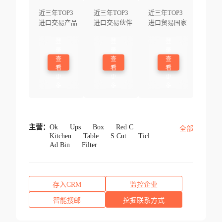
近三年TOP3
近三年TOP3
近三年TOP3
进口交易产品
进口交易伙伴
进口贸易国家
登
登
登
录
录
录
查
查
查
看
看
看
更
更
更
多
多
多
主营：
Ok
Ups
Box
Red C
全部
Kitchen
Table
S Cut
Ticl
Ad Bin
Filter
存入CRM
监控企业
智能搜邮
挖掘联系方式