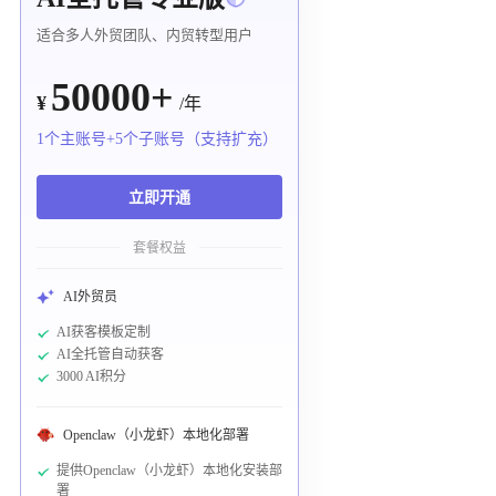
适合多人外贸团队、内贸转型用户
50000+
¥
/年
1个主账号+5个子账号（支持扩充）
立即开通
套餐权益
AI外贸员
AI获客模板定制
AI全托管自动获客
3000 AI积分
Openclaw（小龙虾）本地化部署
提供Openclaw（小龙虾）本地化安装部
署