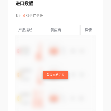
进口数据
共计
0
条进口数据
产品描述
供应商
起运国/地区
详情
登录查看更多