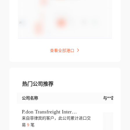
查看全部港口
热门公司推荐
公司名称
与**匹配交易
P.don Transfreight International
来自菲律宾的客户，此公司累计进口交
登录
9
易
笔