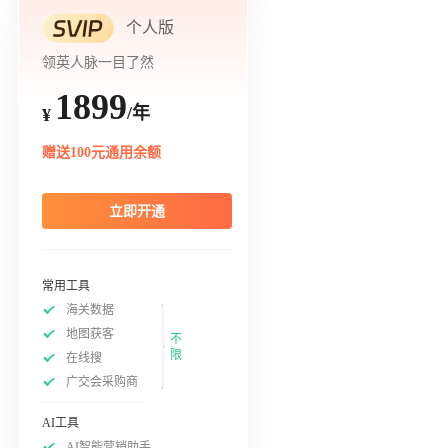
个人版
领英人脉一目了然
1899
/年
¥
赠送100元通用余额
立即开通
常用工具
海关数据
地图获客
不
限
在线搜
广交会采购商
AI工具
AI智能营销助手