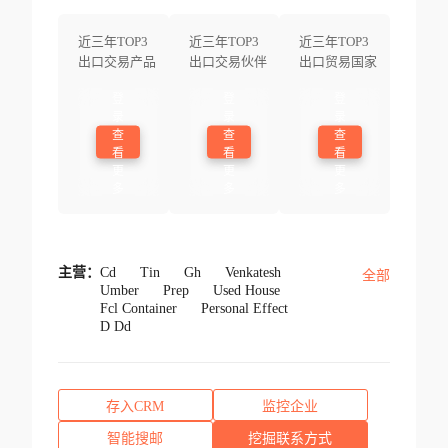
近三年TOP3
近三年TOP3
近三年TOP3
出口交易产品
出口交易伙伴
出口贸易国家
登
登
登
录
录
录
查
查
查
看
看
看
更
更
更
多
多
多
主营：
Cd
Tin
Gh
Venkatesh
全部
Umber
Prep
Used House
Fcl Container
Personal Effect
D Dd
存入CRM
监控企业
智能搜邮
挖掘联系方式