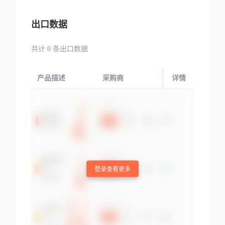
出口数据
共计
0
条出口数据
产品描述
采购商
起运国/地区
详情
登录查看更多