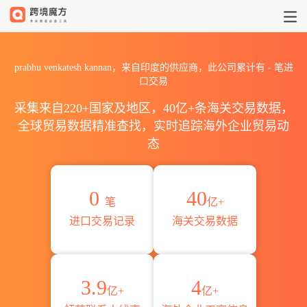
2026prabhu venkatesh k
prabhu venkatesh kannan，来自印度的供应商，此公司累计有
-
笔进
口交易
采集来自220+国家及地区，40亿+条海关交易数据，
全球贸易数据精准查找，实时追踪海外企业贸易动
态
0
40
笔
亿+
进口交易记录
海关交易数据
3.9
4
亿+
亿+