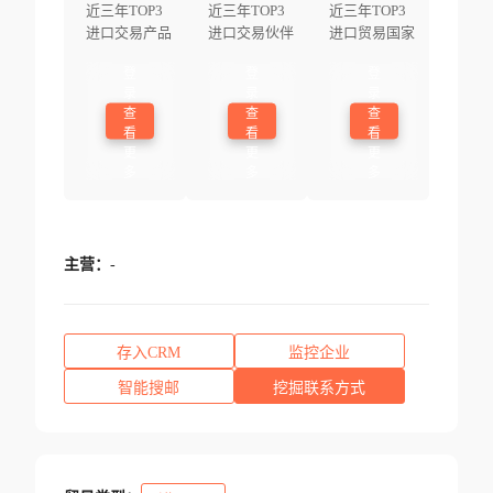
近三年TOP3
近三年TOP3
近三年TOP3
进口交易产品
进口交易伙伴
进口贸易国家
登
登
登
录
录
录
查
查
查
看
看
看
更
更
更
多
多
多
主营：
-
存入CRM
监控企业
智能搜邮
挖掘联系方式