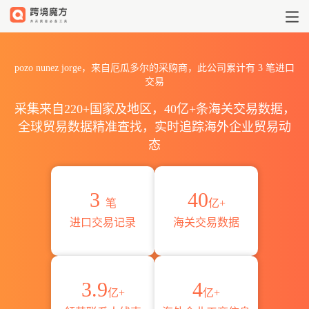
2026pozo nunez jorge海
pozo nunez jorge，来自厄瓜多尔的采购商，此公司累计有
3
笔进口
交易
采集来自220+国家及地区，40亿+条海关交易数据，
全球贸易数据精准查找，实时追踪海外企业贸易动
态
3
40
笔
亿+
进口交易记录
海关交易数据
3.9
4
亿+
亿+