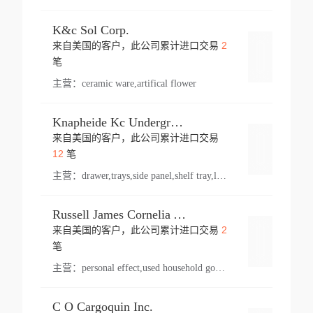
K&c Sol Corp.
2
来自美国的客户，此公司累计进口交易
登录
笔
主营：
ceramic ware,artifical flower
Knapheide Kc Underground
来自美国的客户，此公司累计进口交易
登录
12
笔
主营：
drawer,trays,side panel,shelf tray,lock drawer,panel,for vehicle,telescopic slide,drawer shelf,equipment,shelf,automotive part
Russell James Cornelia Arlington Va
2
来自美国的客户，此公司累计进口交易
登录
笔
主营：
personal effect,used household goods
C O Cargoquin Inc.