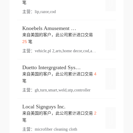
登录
笔
主营：
lip,razor,cod
Knoebels Amusement Resort
来自美国的客户，此公司累计进口交易
登录
25
笔
主营：
vehicle,pl 2,arts,home decor,cod,amusement ride,sea
Duetto Intergrgrated Systems Inc.
4
来自美国的客户，此公司累计进口交易
登录
笔
主营：
gh,turn,smart,weld,utp,controller
Local Signguys Inc.
2
来自美国的客户，此公司累计进口交易
登录
笔
主营：
microfiber cleaning cloth