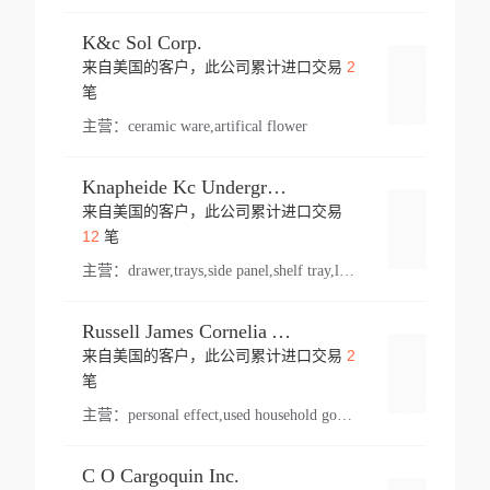
K&c Sol Corp.
2
来自美国的客户，此公司累计进口交易
登录
笔
主营：
ceramic ware,artifical flower
Knapheide Kc Underground
来自美国的客户，此公司累计进口交易
登录
12
笔
主营：
drawer,trays,side panel,shelf tray,lock drawer,panel,for vehicle,telescopic slide,drawer shelf,equipment,shelf,automotive part
Russell James Cornelia Arlington Va
2
来自美国的客户，此公司累计进口交易
登录
笔
主营：
personal effect,used household goods
C O Cargoquin Inc.