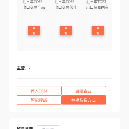
近三年TOP3
近三年TOP3
近三年TOP3
出口交易产品
出口交易伙伴
出口贸易国家
登
登
登
录
录
录
查
查
查
看
看
看
更
更
更
多
多
多
主营：
-
存入CRM
监控企业
智能搜邮
挖掘联系方式