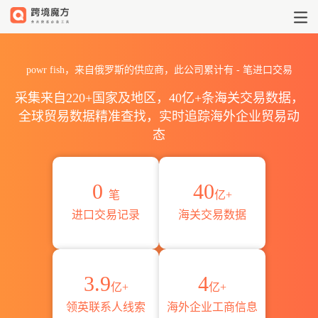
2026powr fish海关进出口数据
powr fish，来自俄罗斯的供应商，此公司累计有
-
笔进口交易
采集来自220+国家及地区，40亿+条海关交易数据，
全球贸易数据精准查找，实时追踪海外企业贸易动
态
0
40
笔
亿+
进口交易记录
海关交易数据
3.9
4
亿+
亿+
领英联系人线索
海外企业工商信息