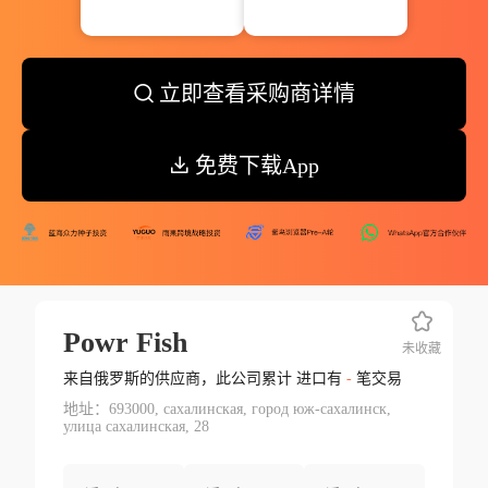
立即查看采购商详情
免费下载App
Powr Fish
未收藏
来自俄罗斯的供应商，此公司累计 进口有
-
笔交易
地址：693000, сахалинская, город юж-сахалинск,
улица сахалинская, 28