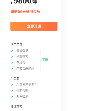
9800
/年
¥
赠送500元通用余额
立即开通
常用工具
海关数据
地图获客
不限
在线搜
广交会采购商
AI工具
AI智能营销助手
智能搜邮
邮件检测
社媒获客