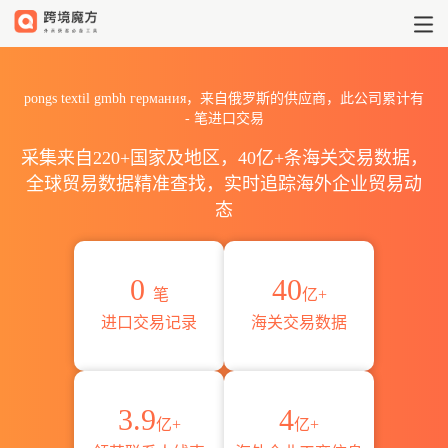
2026pongs textil gmbh 
pongs textil gmbh германия，来自俄罗斯的供应商，此公司累计有
-
笔进口交易
采集来自220+国家及地区，40亿+条海关交易数据，
全球贸易数据精准查找，实时追踪海外企业贸易动
态
0
40
笔
亿+
进口交易记录
海关交易数据
3.9
4
亿+
亿+