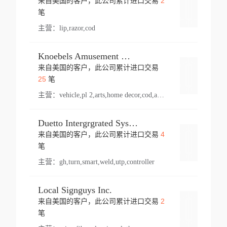
2
来自美国的客户，此公司累计进口交易
登录
笔
主营：
lip,razor,cod
Knoebels Amusement Resort
来自美国的客户，此公司累计进口交易
登录
25
笔
主营：
vehicle,pl 2,arts,home decor,cod,amusement ride,sea
Duetto Intergrgrated Systems Inc.
4
来自美国的客户，此公司累计进口交易
登录
笔
主营：
gh,turn,smart,weld,utp,controller
Local Signguys Inc.
2
来自美国的客户，此公司累计进口交易
登录
笔