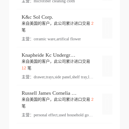
主营：
microfiber cleaning cloth
K&c Sol Corp.
2
来自美国的客户，此公司累计进口交易
登录
笔
主营：
ceramic ware,artifical flower
Knapheide Kc Underground
来自美国的客户，此公司累计进口交易
登录
12
笔
主营：
drawer,trays,side panel,shelf tray,lock drawer,panel,for vehicle,telescopic slide,drawer shelf,equipment,shelf,automotive part
Russell James Cornelia Arlington Va
2
来自美国的客户，此公司累计进口交易
登录
笔
主营：
personal effect,used household goods