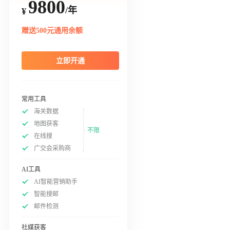
9800
/年
¥
赠送500元通用余额
立即开通
常用工具
海关数据
地图获客
不限
在线搜
广交会采购商
AI工具
AI智能营销助手
智能搜邮
邮件检测
社媒获客