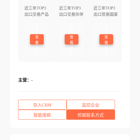
近三年TOP3
近三年TOP3
近三年TOP3
出口交易产品
出口交易伙伴
出口贸易国家
登
登
登
录
录
录
查
查
查
看
看
看
更
更
更
多
多
多
主营：
-
存入CRM
监控企业
智能搜邮
挖掘联系方式