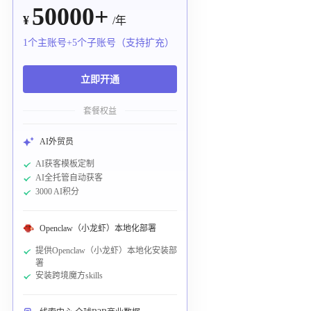
50000+
¥
/年
1个主账号+5个子账号（支持扩充）
立即开通
套餐权益
AI外贸员
AI获客模板定制
AI全托管自动获客
3000 AI积分
Openclaw（小龙虾）本地化部署
提供Openclaw（小龙虾）本地化安装部
署
安装跨境魔方skills