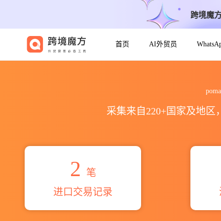
跨境魔
首页
AI外贸员
Whats
2026poma yuquilema ang
pom
采集来自220+国家及地
2
笔
进口交易记录