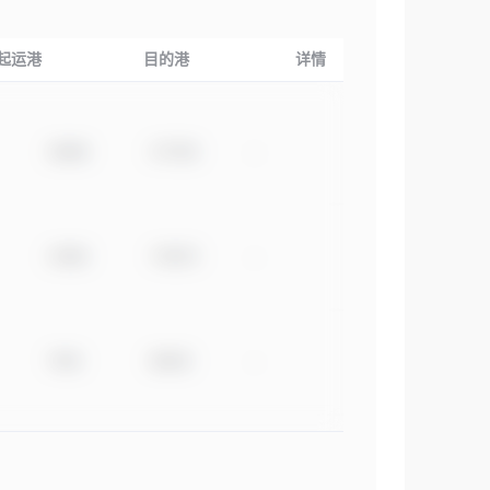
起运港
目的港
详情