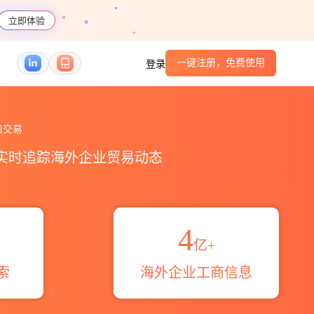
立即体验
一键注册，免费使用
登录
览_贸易区域伙伴_HS编码港口_跨境魔方
口交易
，实时追踪海外企业贸易动态
4
亿+
索
海外企业工商信息