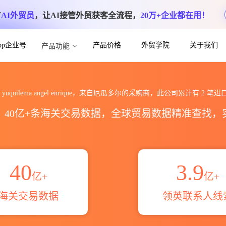
方
AI外贸员
，让AI接管外贸获客全流程，
20万+企业都在用！
App企业号
产品价格
外贸学院
关于我们
产品功能
el enrique海关进出口数据统计_贸易概
a yuquilema angel enrique，来自厄瓜多尔的采购商，此公司累计有
2
笔进
区，40亿+条海关交易数据，全球贸易数据精准查找
40
3.9
亿+
亿+
海关交易数据
领英联系人线