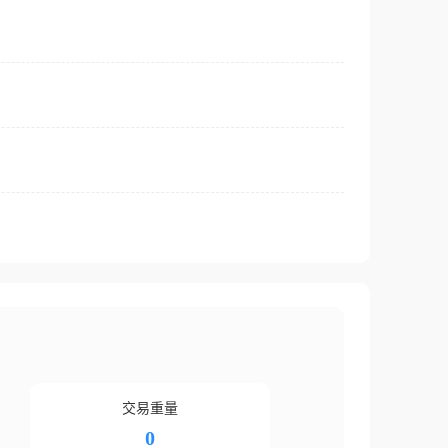
交易重量
0