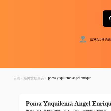
/
/
poma yuquilema angel enrique
首页
海关数据查询
Poma Yuquilema Angel Enriq