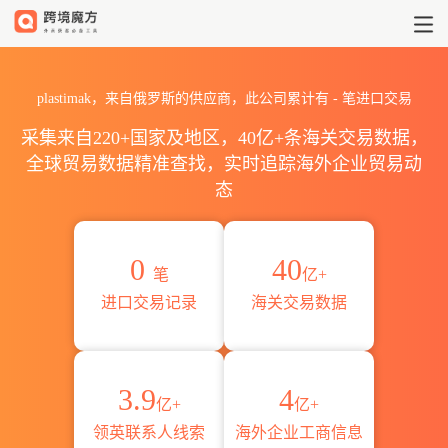
2026plastimak海关进出口数据
plastimak，来自俄罗斯的供应商，此公司累计有
-
笔进口交易
采集来自220+国家及地区，40亿+条海关交易数据，
全球贸易数据精准查找，实时追踪海外企业贸易动
态
0
40
笔
亿+
进口交易记录
海关交易数据
3.9
4
亿+
亿+
领英联系人线索
海外企业工商信息