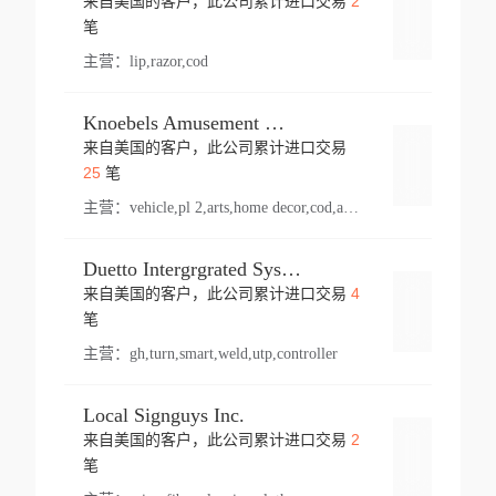
2
来自美国的客户，此公司累计进口交易
登录
笔
主营：
lip,razor,cod
Knoebels Amusement Resort
来自美国的客户，此公司累计进口交易
登录
25
笔
主营：
vehicle,pl 2,arts,home decor,cod,amusement ride,sea
Duetto Intergrgrated Systems Inc.
4
来自美国的客户，此公司累计进口交易
登录
笔
主营：
gh,turn,smart,weld,utp,controller
Local Signguys Inc.
2
来自美国的客户，此公司累计进口交易
登录
笔