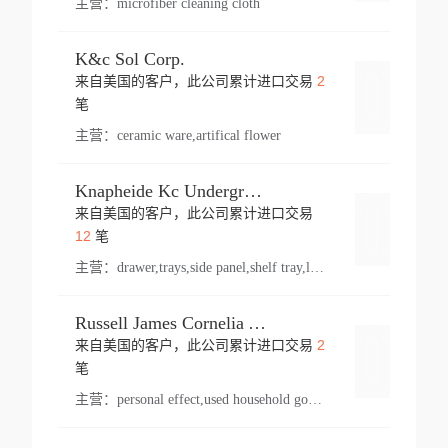
主营：
microfiber cleaning cloth
K&c Sol Corp.
2
来自美国的客户，此公司累计进口交易
登录
笔
主营：
ceramic ware,artifical flower
Knapheide Kc Underground
来自美国的客户，此公司累计进口交易
登录
12
笔
主营：
drawer,trays,side panel,shelf tray,lock drawer,panel,for vehicle,telescopic slide,drawer shelf,equipment,shelf,automotive part
Russell James Cornelia Arlington Va
2
来自美国的客户，此公司累计进口交易
登录
笔
主营：
personal effect,used household goods