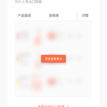
共计
0
条出口数据
产品描述
采购商
起运国/地区
详情
登录查看更多
查看全部出口数据