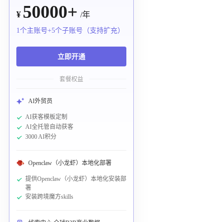
50000+
¥
/年
1个主账号+5个子账号（支持扩充）
立即开通
套餐权益
AI外贸员
AI获客模板定制
AI全托管自动获客
3000 AI积分
Openclaw（小龙虾）本地化部署
提供Openclaw（小龙虾）本地化安装部
署
安装跨境魔方skills