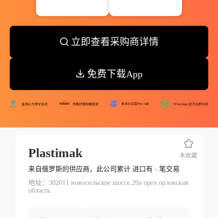
立即查看采购商详情
免费下载App
Plastimak
未收藏
来自俄罗斯的供应商，此公司累计 进口有
-
笔交易
地址：302011 новосильское шоссе,20а орел орловская
область