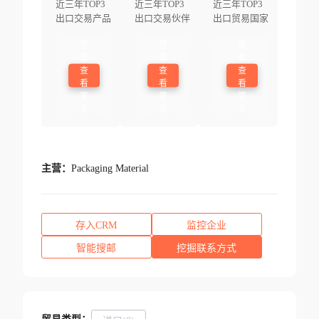
近三年TOP3
近三年TOP3
近三年TOP3
出口交易产品
出口交易伙伴
出口贸易国家
登
登
登
录
录
录
查
查
查
看
看
看
更
更
更
多
多
多
主营：
Packaging Material
存入CRM
监控企业
智能搜邮
挖掘联系方式