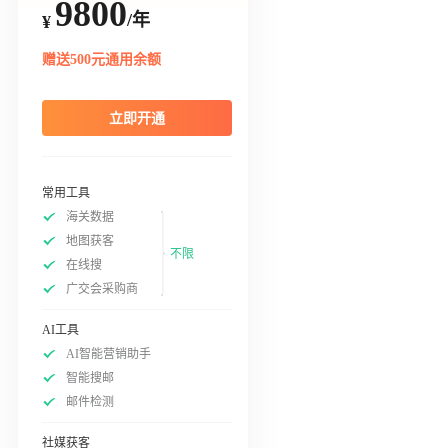
9800
/年
¥
赠送500元通用余额
立即开通
常用工具
海关数据
地图获客
不限
在线搜
广交会采购商
AI工具
AI智能营销助手
智能搜邮
邮件检测
社媒获客