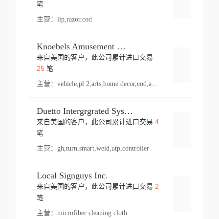
登录
笔
主营：
lip,razor,cod
Knoebels Amusement Resort
来自美国的客户，此公司累计进口交易
登录
25
笔
主营：
vehicle,pl 2,arts,home decor,cod,amusement ride,sea
Duetto Intergrgrated Systems Inc.
4
来自美国的客户，此公司累计进口交易
登录
笔
主营：
gh,turn,smart,weld,utp,controller
Local Signguys Inc.
2
来自美国的客户，此公司累计进口交易
登录
笔
主营：
microfiber cleaning cloth