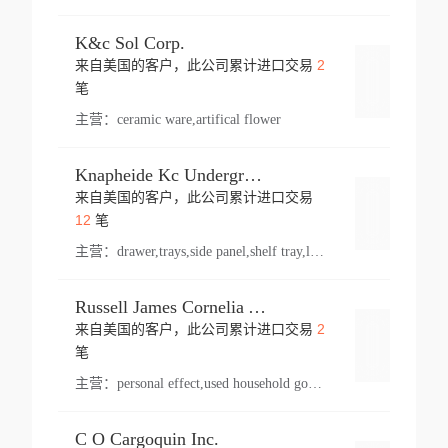
K&c Sol Corp.
2
来自美国的客户，此公司累计进口交易
登录
笔
主营：
ceramic ware,artifical flower
Knapheide Kc Underground
来自美国的客户，此公司累计进口交易
登录
12
笔
主营：
drawer,trays,side panel,shelf tray,lock drawer,panel,for vehicle,telescopic slide,drawer shelf,equipment,shelf,automotive part
Russell James Cornelia Arlington Va
2
来自美国的客户，此公司累计进口交易
登录
笔
主营：
personal effect,used household goods
C O Cargoquin Inc.