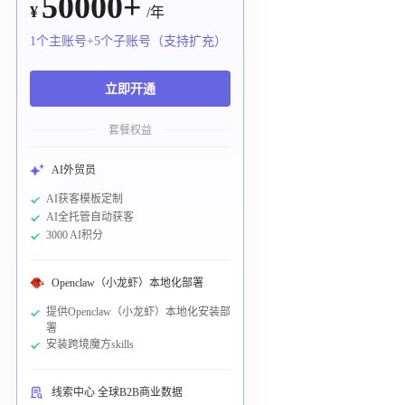
50000+
¥
/年
1个主账号+5个子账号（支持扩充）
立即开通
套餐权益
AI外贸员
AI获客模板定制
AI全托管自动获客
3000 AI积分
Openclaw（小龙虾）本地化部署
提供Openclaw（小龙虾）本地化安装部
署
安装跨境魔方skills
线索中心 全球B2B商业数据