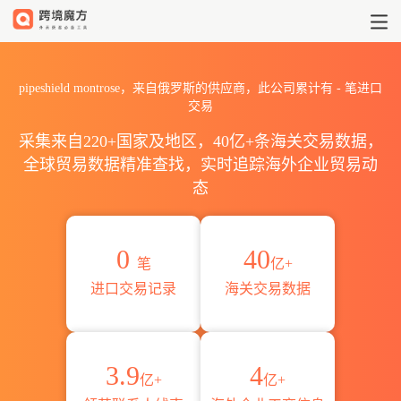
2026pipeshield montro
pipeshield montrose，来自俄罗斯的供应商，此公司累计有
-
笔进口
交易
采集来自220+国家及地区，40亿+条海关交易数据，
全球贸易数据精准查找，实时追踪海外企业贸易动
态
0
40
笔
亿+
进口交易记录
海关交易数据
3.9
4
亿+
亿+