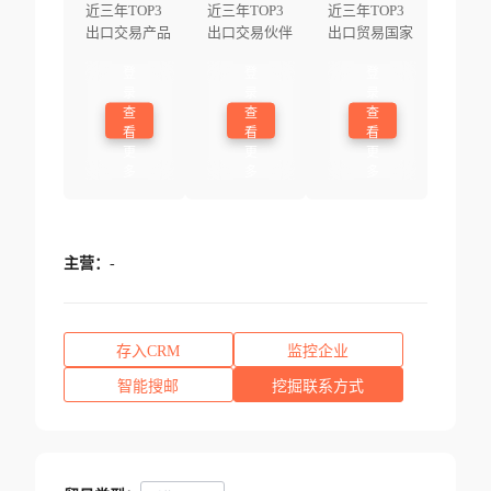
近三年TOP3
近三年TOP3
近三年TOP3
出口交易产品
出口交易伙伴
出口贸易国家
登
登
登
录
录
录
查
查
查
看
看
看
更
更
更
多
多
多
主营：
-
存入CRM
监控企业
智能搜邮
挖掘联系方式